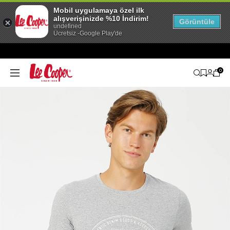
Mobil uygulamaya özel ilk
alışverişinizde %10 İndirim!
Görüntüle
undefined
Ücretsiz -Google Play'de
0