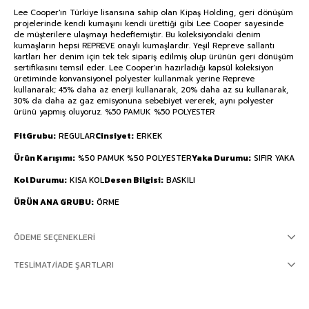
Lee Cooper'ın Türkiye lisansına sahip olan Kipaş Holding, geri dönüşüm
projelerinde kendi kumaşını kendi ürettiği gibi Lee Cooper sayesinde
de müşterilere ulaşmayı hedeflemiştir. Bu koleksiyondaki denim
kumaşların hepsi REPREVE onaylı kumaşlardır. Yeşil Repreve sallantı
kartları her denim için tek tek sipariş edilmiş olup ürünün geri dönüşüm
sertifikasını temsil eder. Lee Cooper'ın hazırladığı kapsül koleksiyon
üretiminde konvansiyonel polyester kullanmak yerine Repreve
kullanarak; 45% daha az enerji kullanarak, 20% daha az su kullanarak,
30% da daha az gaz emisyonuna sebebiyet vererek, aynı polyester
ürünü yapmış oluyoruz. %50 PAMUK %50 POLYESTER
FitGrubu
REGULAR
Cinsiyet
ERKEK
Ürün Karışımı
%50 PAMUK %50 POLYESTER
Yaka Durumu
SIFIR YAKA
Kol Durumu
KISA KOL
Desen Bilgisi
BASKILI
ÜRÜN ANA GRUBU
ÖRME
ÖDEME SEÇENEKLERI
TESLIMAT/İADE ŞARTLARI