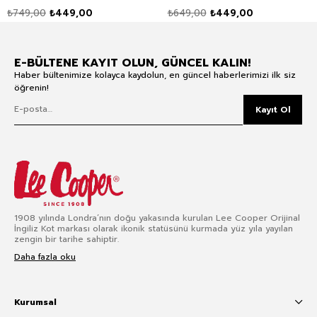
Yaka T-Shirt Mavi
Baskılı Bisiklet Yaka T-
₺749,00
₺449,00
₺649,00
₺449,00
Shirt Yeşil
E-BÜLTENE KAYIT OLUN, GÜNCEL KALIN!
Haber bültenimize kolayca kaydolun, en güncel haberlerimizi ilk siz
öğrenin!
Kayıt Ol
1908 yılında Londra’nın doğu yakasında kurulan Lee Cooper Orijinal
İngiliz Kot markası olarak ikonik statüsünü kurmada yüz yıla yayılan
zengin bir tarihe sahiptir.
Daha fazla oku
Kurumsal