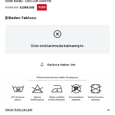
Stok Kodu
(202 LCM 242079)
₺599,00
₺299,00
50
Beden Tablosu
Ürün stoklarımızda kalmamıştır.
Gelince Haber Ver
ÜRÜN ÖZELLIKLERI