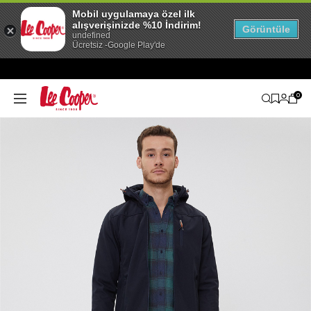
Mobil uygulamaya özel ilk
alışverişinizde %10 İndirim!
Görüntüle
undefined
Ücretsiz -Google Play'de
0