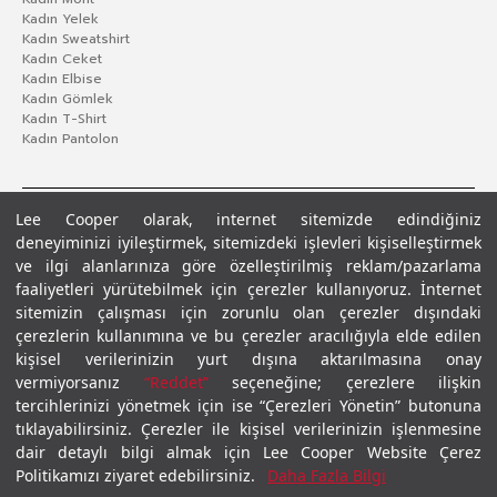
Kadın Yelek
Kadın Sweatshirt
Kadın Ceket
Kadın Elbise
Kadın Gömlek
Kadın T-Shirt
Kadın Pantolon
Lee Cooper olarak, internet sitemizde edindiğiniz
deneyiminizi iyileştirmek, sitemizdeki işlevleri kişiselleştirmek
ve ilgi alanlarınıza göre özelleştirilmiş reklam/pazarlama
faaliyetleri yürütebilmek için çerezler kullanıyoruz. İnternet
sitemizin çalışması için zorunlu olan çerezler dışındaki
çerezlerin kullanımına ve bu çerezler aracılığıyla elde edilen
Gizlilik Politikası
Çerez Politikası
KVKK Aydınlatma Metni
Şartlar ve Koşullar
kişisel verilerinizin yurt dışına aktarılmasına onay
© 2026 Leecooper - Tüm Hakları Saklıdır.
vermiyorsanız
“Reddet”
seçeneğine; çerezlere ilişkin
tercihlerinizi yönetmek için ise “Çerezleri Yönetin” butonuna
tıklayabilirsiniz. Çerezler ile kişisel verilerinizin işlenmesine
dair detaylı bilgi almak için Lee Cooper Website Çerez
Politikamızı ziyaret edebilirsiniz.
Daha Fazla Bilgi