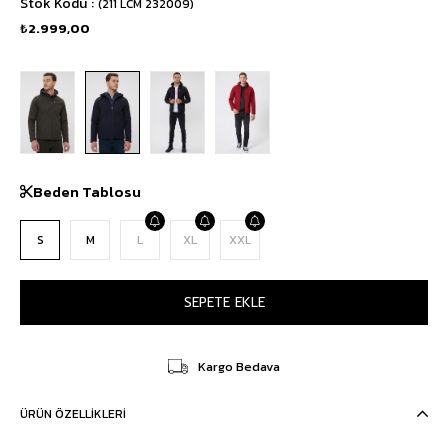
Stok Kodu
(211 LCM 232009)
₺2.999,00
Beden Tablosu
S
M
L
XL
XXL
Kargo Bedava
ÜRÜN ÖZELLIKLERI