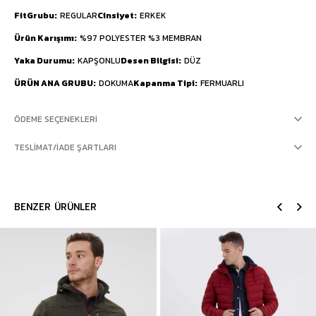
FitGrubu
REGULAR
Cinsiyet
ERKEK
Ürün Karışımı
%97 POLYESTER %3 MEMBRAN
Yaka Durumu
KAPŞONLU
Desen Bilgisi
DÜZ
ÜRÜN ANA GRUBU
DOKUMA
Kapanma Tipi
FERMUARLI
ÖDEME SEÇENEKLERI
TESLIMAT/İADE ŞARTLARI
BENZER ÜRÜNLER