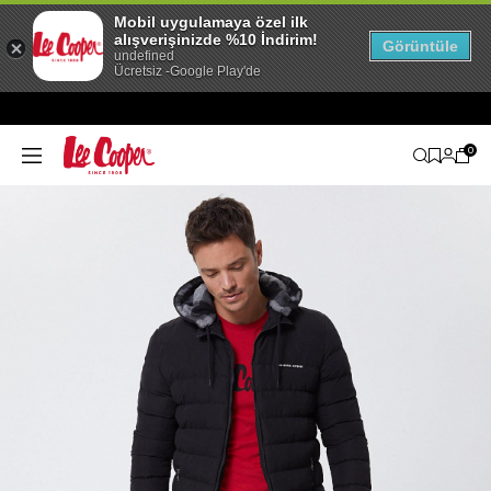
Mobil uygulamaya özel ilk
alışverişinizde %10 İndirim!
Görüntüle
undefined
Ücretsiz -Google Play'de
0