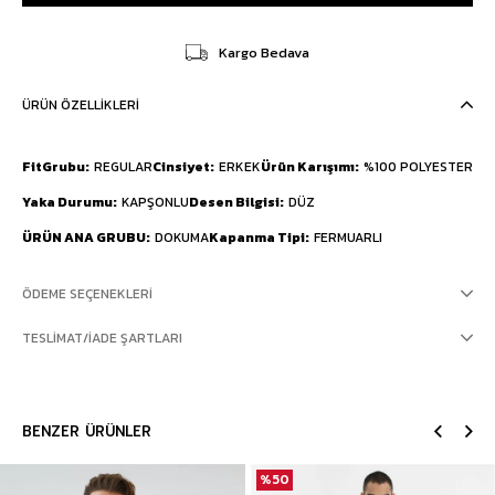
Kargo Bedava
ÜRÜN ÖZELLIKLERI
FitGrubu
REGULAR
Cinsiyet
ERKEK
Ürün Karışımı
%100 POLYESTER
Yaka Durumu
KAPŞONLU
Desen Bilgisi
DÜZ
ÜRÜN ANA GRUBU
DOKUMA
Kapanma Tipi
FERMUARLI
ÖDEME SEÇENEKLERI
TESLIMAT/İADE ŞARTLARI
BENZER ÜRÜNLER
%50