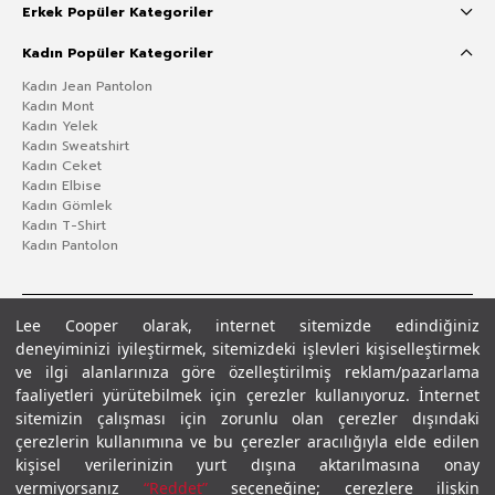
Erkek Popüler Kategoriler
Kadın Popüler Kategoriler
Kadın Jean Pantolon
Kadın Mont
Kadın Yelek
Kadın Sweatshirt
Kadın Ceket
Kadın Elbise
Kadın Gömlek
Kadın T-Shirt
Kadın Pantolon
Lee Cooper olarak, internet sitemizde edindiğiniz
deneyiminizi iyileştirmek, sitemizdeki işlevleri kişiselleştirmek
ve ilgi alanlarınıza göre özelleştirilmiş reklam/pazarlama
faaliyetleri yürütebilmek için çerezler kullanıyoruz. İnternet
sitemizin çalışması için zorunlu olan çerezler dışındaki
çerezlerin kullanımına ve bu çerezler aracılığıyla elde edilen
Gizlilik Politikası
Çerez Politikası
KVKK Aydınlatma Metni
Şartlar ve Koşullar
kişisel verilerinizin yurt dışına aktarılmasına onay
© 2026 Leecooper - Tüm Hakları Saklıdır.
vermiyorsanız
“Reddet”
seçeneğine; çerezlere ilişkin