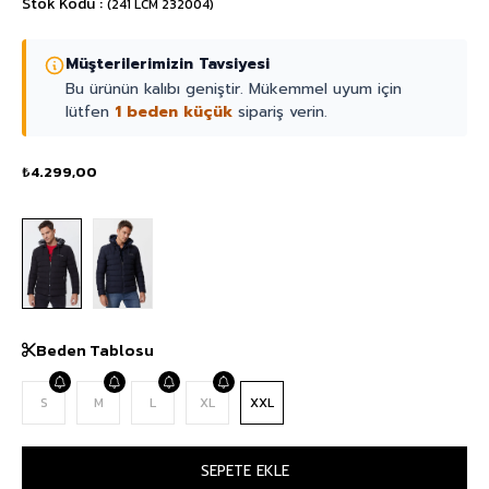
Stok Kodu
(241 LCM 232004)
Müşterilerimizin Tavsiyesi
Bu ürünün kalıbı geniştir. Mükemmel uyum için
lütfen
1 beden küçük
sipariş verin.
₺4.299,00
Beden Tablosu
S
M
L
XL
XXL