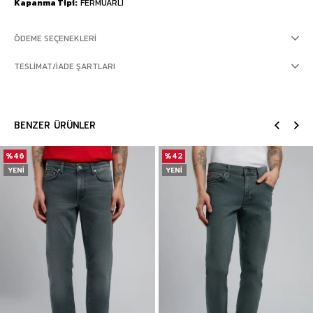
Kapanma Tipi
FERMUARLI
ÖDEME SEÇENEKLERI
TESLIMAT/İADE ŞARTLARI
BENZER ÜRÜNLER
%46
%42
YENI
YENI