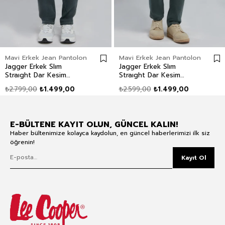
Mavi Erkek Jean Pantolon
Mavi Erkek Jean Pantolon
Jagger Erkek Slım
Jagger Erkek Slım
Straıght Dar Kesim
Straıght Dar Kesim
Normal Bel Düz Paça
Normal Bel Düz Paça
₺2.799,00
₺1.499,00
₺2.599,00
₺1.499,00
Jean Pantolon Gri
Jean Pantolon Yeşil
E-BÜLTENE KAYIT OLUN, GÜNCEL KALIN!
Haber bültenimize kolayca kaydolun, en güncel haberlerimizi ilk siz
öğrenin!
Kayıt Ol