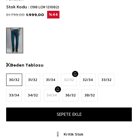
Stok Kodu
(198 LCM 121082)
₺1.799,00
₺999,00
44
Beden Tablosu
30/32
31/32
31/34
32/32
32/34
33/32
33/34
34/32
34/34
36/32
38/32
Kritik Stok