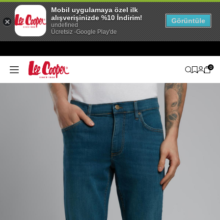
Mobil uygulamaya özel ilk
alışverişinizde %10 İndirim!
Görüntüle
undefined
Ücretsiz -Google Play'de
0