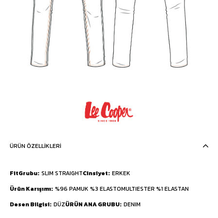
ÜRÜN ÖZELLIKLERI
FitGrubu
SLIM STRAIGHT
Cinsiyet
ERKEK
Ürün Karışımı
%96 PAMUK %3 ELASTOMULTIESTER %1 ELASTAN
Desen Bilgisi
DÜZ
ÜRÜN ANA GRUBU
DENIM