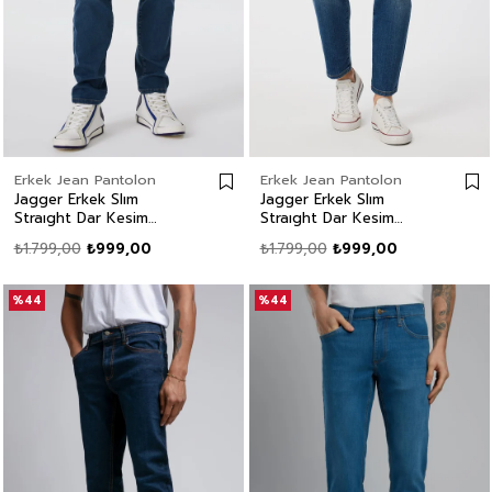
Erkek Jean Pantolon
Erkek Jean Pantolon
Jagger Erkek Slım
Jagger Erkek Slım
Straıght Dar Kesim
Straıght Dar Kesim
Normal Bel Düz Paça
Normal Bel Düz Paça
₺1.799,00
₺999,00
₺1.799,00
₺999,00
Jean Pantolon Mavi
Jean Pantolon Mavi
%44
%44