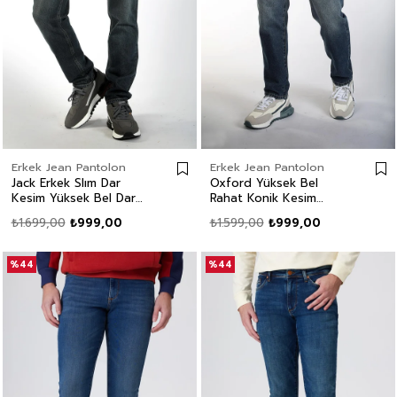
Erkek Jean Pantolon
Erkek Jean Pantolon
Jack Erkek Slım Dar
Oxford Yüksek Bel
Kesim Yüksek Bel Dar
Rahat Konik Kesim
Paça Jean Pantolon
Daralan Paça %100
₺1.699,00
₺999,00
₺1.599,00
₺999,00
Mavi
Pamuk Mavi Erkek Jean
Pantolon
%44
%44