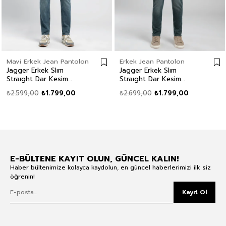
Mavi Erkek Jean Pantolon
Erkek Jean Pantolon
Jagger Erkek Slım
Jagger Erkek Slım
Straıght Dar Kesim
Straıght Dar Kesim
Normal Bel Düz Paça
Normal Bel Düz Paça
₺2.599,00
₺1.799,00
₺2.699,00
₺1.799,00
Jean Pantolon Mavi
Jean Pantolon Mavi
E-BÜLTENE KAYIT OLUN, GÜNCEL KALIN!
Haber bültenimize kolayca kaydolun, en güncel haberlerimizi ilk siz
öğrenin!
Kayıt Ol