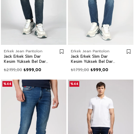
Erkek Jean Pantolon
Erkek Jean Pantolon
Jack Erkek Slım Dar
Jack Erkek Slım Dar
Kesim Yüksek Bel Dar
Kesim Yüksek Bel Dar
Paça Jean Pantolon
Paça Jean Pantolon
₺2.199,00
₺999,00
₺1.799,00
₺999,00
Mavi
Mavi
%44
%44