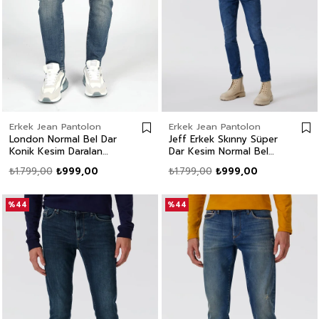
Erkek Jean Pantolon
Erkek Jean Pantolon
London Normal Bel Dar
Jeff Erkek Skınny Süper
Konik Kesim Daralan
Dar Kesim Normal Bel
Paça Raymond Raw Age
Dar Paça Jean Pantolon
₺1.799,00
₺999,00
₺1.799,00
₺999,00
Erkek Jean Pantolon
Mavi
%44
%44