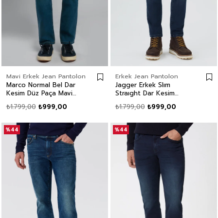
Mavi Erkek Jean Pantolon
Erkek Jean Pantolon
Marco Normal Bel Dar
Jagger Erkek Slım
Kesim Düz Paça Mavi
Straıght Dar Kesim
Erkek Jean Pantolon
Normal Bel Düz Paça
₺1.799,00
₺999,00
₺1.799,00
₺999,00
Jean Pantolon Mavi
%44
%44