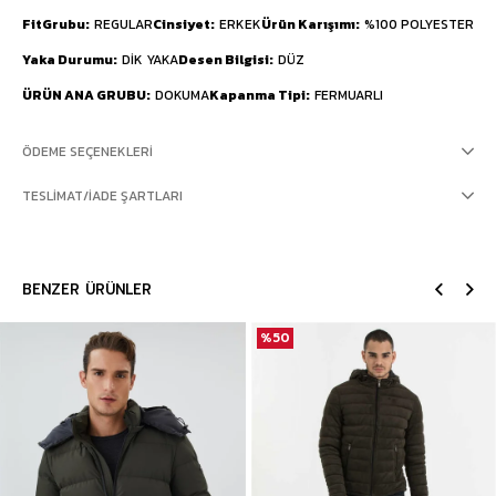
FitGrubu
REGULAR
Cinsiyet
ERKEK
Ürün Karışımı
%100 POLYESTER
Yaka Durumu
DİK YAKA
Desen Bilgisi
DÜZ
ÜRÜN ANA GRUBU
DOKUMA
Kapanma Tipi
FERMUARLI
ÖDEME SEÇENEKLERI
TESLIMAT/İADE ŞARTLARI
BENZER ÜRÜNLER
%50