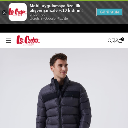
Mobil uygulamaya özel ilk
alışverişinizde %10 İndirim!
Görüntüle
undefined
Ücretsiz -Google Play'de
0