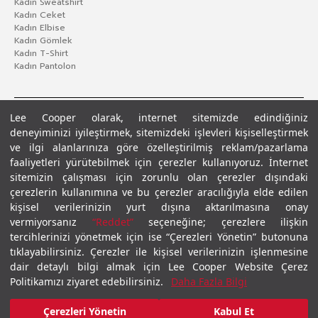
Kadın Sweatshirt
Kadın Ceket
Kadın Elbise
Kadın Gömlek
Kadın T-Shirt
Kadın Pantolon
Lee Cooper olarak, internet sitemizde edindiğiniz
deneyiminizi iyileştirmek, sitemizdeki işlevleri kişiselleştirmek
ve ilgi alanlarınıza göre özelleştirilmiş reklam/pazarlama
faaliyetleri yürütebilmek için çerezler kullanıyoruz. İnternet
sitemizin çalışması için zorunlu olan çerezler dışındaki
çerezlerin kullanımına ve bu çerezler aracılığıyla elde edilen
Gizlilik Politikası
Çerez Politikası
KVKK Aydınlatma Metni
Şartlar ve Koşullar
kişisel verilerinizin yurt dışına aktarılmasına onay
© 2026 Leecooper - Tüm Hakları Saklıdır.
vermiyorsanız
“Reddet”
seçeneğine; çerezlere ilişkin
tercihlerinizi yönetmek için ise “Çerezleri Yönetin” butonuna
tıklayabilirsiniz. Çerezler ile kişisel verilerinizin işlenmesine
dair detaylı bilgi almak için Lee Cooper Website Çerez
Politikamızı ziyaret edebilirsiniz.
Daha Fazla Bilgi
Çerezleri Yönetin
Kabul Et