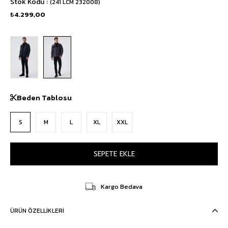
Stok Kodu
(241 LCM 232008)
₺4.299,00
Beden Tablosu
S
M
L
XL
XXL
Kargo Bedava
ÜRÜN ÖZELLIKLERI