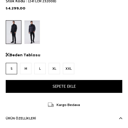
Stok Kodu
(241 LCM 232008)
₺4.299,00
Beden Tablosu
S
M
L
XL
XXL
Kargo Bedava
ÜRÜN ÖZELLIKLERI