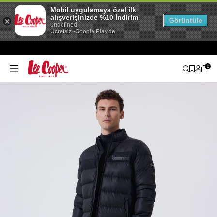
Mobil uygulamaya özel ilk
alışverişinizde %10 İndirim!
Görüntüle
undefined
Ücretsiz -Google Play'de
0