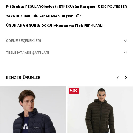
FitGrubu
REGULAR
Cinsiyet
ERKEK
Ürün Karışımı
%100 POLYESTER
Yaka Durumu
DİK YAKA
Desen Bilgisi
DÜZ
ÜRÜN ANA GRUBU
DOKUMA
Kapanma Tipi
FERMUARLI
ÖDEME SEÇENEKLERI
TESLIMAT/İADE ŞARTLARI
BENZER ÜRÜNLER
%50