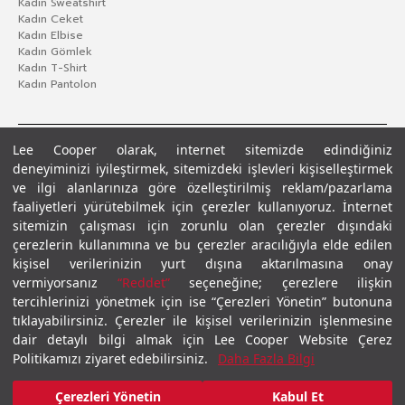
Kadın Sweatshirt
Kadın Ceket
Kadın Elbise
Kadın Gömlek
Kadın T-Shirt
Kadın Pantolon
Lee Cooper olarak, internet sitemizde edindiğiniz
deneyiminizi iyileştirmek, sitemizdeki işlevleri kişiselleştirmek
ve ilgi alanlarınıza göre özelleştirilmiş reklam/pazarlama
faaliyetleri yürütebilmek için çerezler kullanıyoruz. İnternet
sitemizin çalışması için zorunlu olan çerezler dışındaki
çerezlerin kullanımına ve bu çerezler aracılığıyla elde edilen
Gizlilik Politikası
Çerez Politikası
KVKK Aydınlatma Metni
Şartlar ve Koşullar
kişisel verilerinizin yurt dışına aktarılmasına onay
© 2026 Leecooper - Tüm Hakları Saklıdır.
vermiyorsanız
“Reddet”
seçeneğine; çerezlere ilişkin
tercihlerinizi yönetmek için ise “Çerezleri Yönetin” butonuna
tıklayabilirsiniz. Çerezler ile kişisel verilerinizin işlenmesine
dair detaylı bilgi almak için Lee Cooper Website Çerez
Politikamızı ziyaret edebilirsiniz.
Daha Fazla Bilgi
Çerezleri Yönetin
Kabul Et