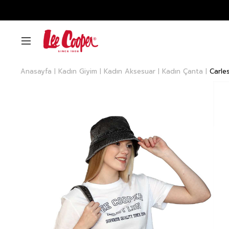
Anasayfa
Kadın Giyim
Kadın Aksesuar
Kadın Çanta
Carle