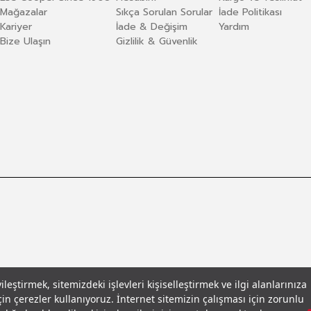
Mağazalar
Sıkça Sorulan Sorular
İade Politikası
Kariyer
İade & Değişim
Yardım
Bize Ulaşın
Gizlilik & Güvenlik
eştirmek, sitemizdeki işlevleri kişiselleştirmek ve ilgi alanlarınıza
in çerezler kullanıyoruz. İnternet sitemizin çalışması için zorunlu
llar
© 2026 Leecooper - Tüm Hakları Saklıdır.