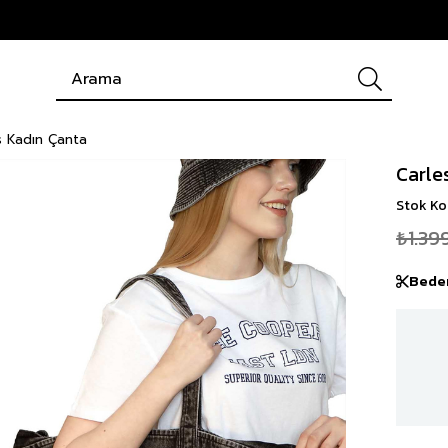
s Kadın Çanta
Carle
Stok K
₺1.39
Bede