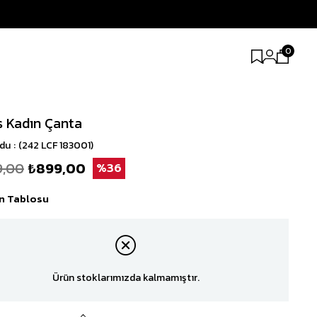
0
s Kadın Çanta
odu
(242 LCF 183001)
9,00
₺899,00
36
n Tablosu
Ürün stoklarımızda kalmamıştır.