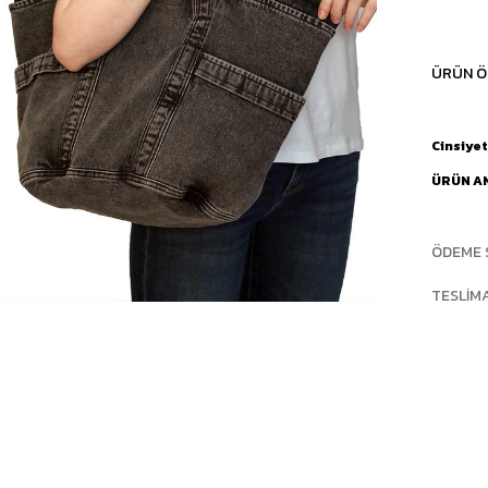
ÜRÜN Ö
Cinsiyet
ÜRÜN A
ÖDEME 
TESLIM