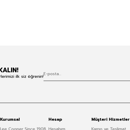
KALIN!
rimizi ilk siz öğrenin!
Kurumsal
Hesap
Müşteri Hizmetler
Lee Cooper Since 1908
Hesabım
Kargo ve Teslimat