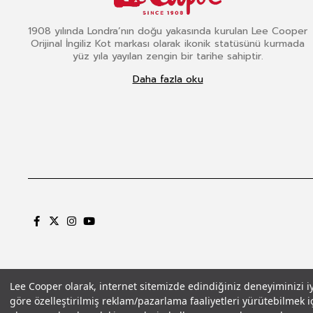
1908 yılında Londra’nın doğu yakasında kurulan Lee Cooper
Orijinal İngiliz Kot markası olarak ikonik statüsünü kurmada
yüz yıla yayılan zengin bir tarihe sahiptir.
Daha fazla oku
Lee Cooper olarak, internet sitemizde edindiğiniz deneyiminizi iyil
göre özelleştirilmiş reklam/pazarlama faaliyetleri yürütebilmek iç
Gizlilik Politikası
Çerez Politikası
KVKK Aydınlatma Metni
Şartlar ve Koşu