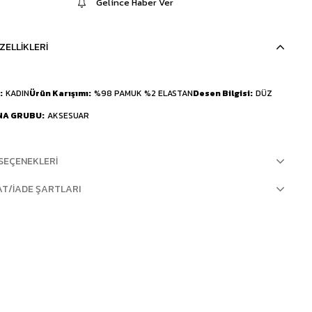
Gelince Haber Ver
ZELLIKLERI
KADIN
Ürün Karışımı
%98 PAMUK %2 ELASTAN
Desen Bilgisi
DÜZ
NA GRUBU
AKSESUAR
SEÇENEKLERI
AT/İADE ŞARTLARI