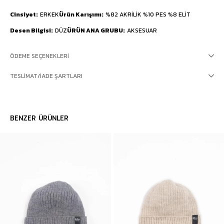
Cinsiyet
ERKEK
Ürün Karışımı
%82 AKRİLİK %10 PES %8 ELİT
Desen Bilgisi
DÜZ
ÜRÜN ANA GRUBU
AKSESUAR
ÖDEME SEÇENEKLERI
TESLIMAT/İADE ŞARTLARI
BENZER ÜRÜNLER