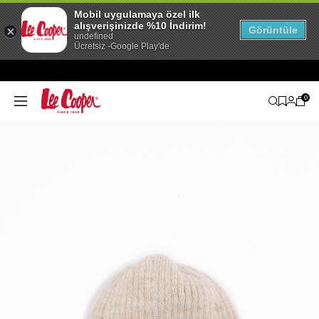
Mobil uygulamaya özel ilk
alışverişinizde %10 İndirim!
Görüntüle
undefined
Ücretsiz -Google Play'de
0