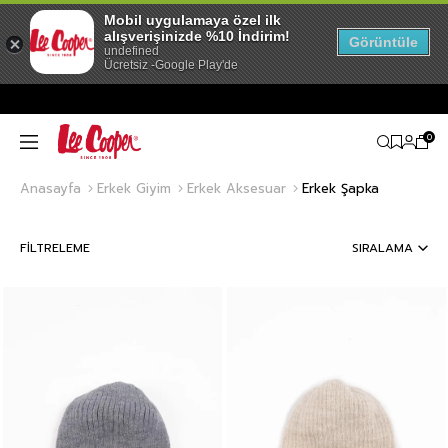
Mobil uygulamaya özel ilk
alışverişinizde %10 İndirim!
Görüntüle
undefined
Ücretsiz -Google Play'de
0
Anasayfa
Erkek Giyim
Erkek Aksesuar
Erkek Şapka
FILTRELEME
SIRALAMA