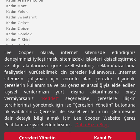
Kadın Jean Pantolon
Kadın Mont
Kadın Yelek
Kadın Sweatshirt
Kadın Ceket
Kadın Elbise
Kadın Gömlek
Kadın T-Shirt
Kadın Pantolon
Lee Cooper olarak, internet sitemizde edindiğiniz
deneyiminizi iyileştirmek, sitemizdeki işlevleri kişiselleştirmek
ve ilgi alanlarınıza göre özelleştirilmiş reklam/pazarlama
faaliyetleri yürütebilmek için çerezler kullanıyoruz. İnternet
sitemizin çalışması için zorunlu olan çerezler dışındaki
çerezlerin kullanımına ve bu çerezler aracılığıyla elde edilen
kişisel verilerinizin yurt dışına aktarılmasına onay
vermiyorsanız
“Reddet”
seçeneğine; çerezlere ilişkin
Gizlilik Politikası
Çerez Politikası
KVKK Aydınlatma Metni
Şartlar ve Koşullar
tercihlerinizi yönetmek için ise “Çerezleri Yönetin” butonuna
© 2026 Leecooper - Tüm Hakları Saklıdır.
tıklayabilirsiniz. Çerezler ile kişisel verilerinizin işlenmesine
dair detaylı bilgi almak için Lee Cooper Website Çerez
Politikamızı ziyaret edebilirsiniz.
Daha Fazla Bilgi
Çerezleri Yönetin
Kabul Et