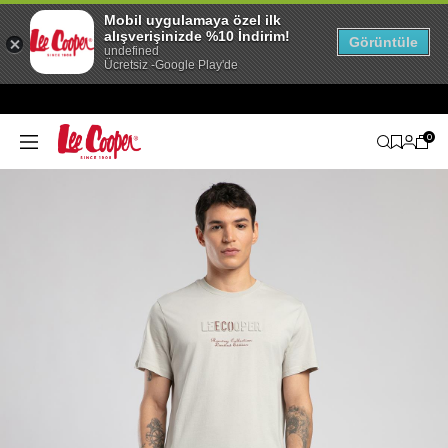
Mobil uygulamaya özel ilk
alışverişinizde %10 İndirim!
Görüntüle
undefined
Ücretsiz -Google Play'de
0