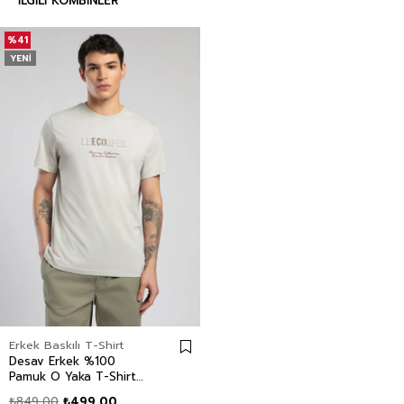
İLGILI KOMBINLER
%41
YENI
Erkek Baskılı T-Shirt
Desav Erkek %100
Pamuk O Yaka T-Shirt
Taş
₺849,00
₺499,00