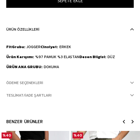
ÜRÜN ÖZELLIKLERI
FitGrubu
JOGGER
Cinsiyet
ERKEK
Ürün Karışımı
%97 PAMUK %3 ELASTAN
Desen Bilgisi
DÜZ
ÜRÜN ANA GRUBU
DOKUMA
ÖDEME SEÇENEKLERI
TESLIMAT/İADE ŞARTLARI
BENZER ÜRÜNLER
%40
%40