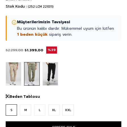
Stok Kodu
(252 LCM 221011)
Müşterilerimizin Tavsiyesi
Bu ürünün kalıbı dardır. Mükemmel uyum için lütfen
1 beden küçük
sipariş verin.
₺2.299,00
₺1.399,00
39
Beden Tablosu
S
M
L
XL
XXL