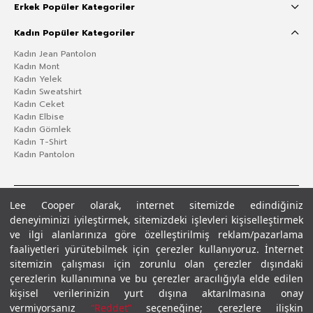
Erkek Popüler Kategoriler
Kadın Popüler Kategoriler
Kadın Jean Pantolon
Kadın Mont
Kadın Yelek
Kadın Sweatshirt
Kadın Ceket
Kadın Elbise
Kadın Gömlek
Kadın T-Shirt
Kadın Pantolon
Lee Cooper olarak, internet sitemizde edindiğiniz
deneyiminizi iyileştirmek, sitemizdeki işlevleri kişiselleştirmek
ve ilgi alanlarınıza göre özelleştirilmiş reklam/pazarlama
faaliyetleri yürütebilmek için çerezler kullanıyoruz. İnternet
sitemizin çalışması için zorunlu olan çerezler dışındaki
çerezlerin kullanımına ve bu çerezler aracılığıyla elde edilen
Gizlilik Politikası
Çerez Politikası
KVKK Aydınlatma Metni
Şartlar ve Koşullar
kişisel verilerinizin yurt dışına aktarılmasına onay
© 2026 Leecooper - Tüm Hakları Saklıdır.
vermiyorsanız
“Reddet”
seçeneğine; çerezlere ilişkin