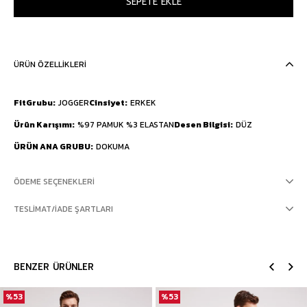
ÜRÜN ÖZELLIKLERI
FitGrubu
JOGGER
Cinsiyet
ERKEK
Ürün Karışımı
%97 PAMUK %3 ELASTAN
Desen Bilgisi
DÜZ
ÜRÜN ANA GRUBU
DOKUMA
ÖDEME SEÇENEKLERI
TESLIMAT/İADE ŞARTLARI
BENZER ÜRÜNLER
%53
%53