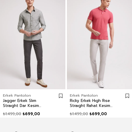
Erkek Pantolon
Erkek Pantolon
Jagger Erkek Slım
Ricky Erkek Hıgh Rıse
Straıght Dar Kesim
Straıght Rahat Kesim
Normal Bel Dokuma
Yüksek Bel Dokuma
₺1.499,00
₺699,00
₺1.499,00
₺699,00
Pantolon Düz Paça Yeşil
Pantolon Düz Paça
Beyaz