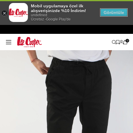
Mobil uygulamaya özel ilk
alışverişinizde %10 İndirim!
Görüntüle
undefined
Ücretsiz -Google Play'de
0