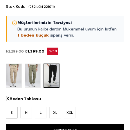
Stok Kodu
(252 LCM 221011)
Müşterilerimizin Tavsiyesi
Bu ürünün kalıbı dardır. Mükemmel uyum için lütfen
1 beden küçük
sipariş verin.
₺2.299,00
₺1.399,00
39
Beden Tablosu
S
M
L
XL
XXL