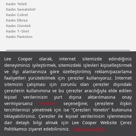
Kadın Yelek
Kadın Sweatshirt
Kadın Ceket
Kadın Elbise
Kadın Gömlek
Kadın T-Shirt
Kadın Pantolon
Lee Cooper olarak, internet sitemizde edindiğiniz
deneyiminizi iyileştirmek, sitemizdeki işlevleri kişiselleştirmek
ve ilgi alanlarınıza göre özelleştirilmiş reklam/pazarlama
faaliyetleri yürütebilmek için çerezler kullanıyoruz. İnternet
sitemizin çalışması için zorunlu olan çerezler dışındaki
çerezlerin kullanımına ve bu çerezler aracılığıyla elde edilen
Gizlilik Politikası
Çerez Politikası
KVKK Aydınlatma Metni
Şartlar ve Koşullar
kişisel verilerinizin yurt dışına aktarılmasına onay
© 2026 Leecooper - Tüm Hakları Saklıdır.
vermiyorsanız
“Reddet”
seçeneğine; çerezlere ilişkin
tercihlerinizi yönetmek için ise “Çerezleri Yönetin” butonuna
tıklayabilirsiniz. Çerezler ile kişisel verilerinizin işlenmesine
dair detaylı bilgi almak için Lee Cooper Website Çerez
Politikamızı ziyaret edebilirsiniz.
Daha Fazla Bilgi