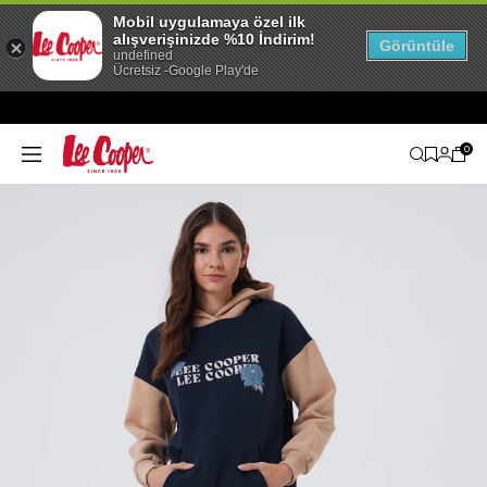
Mobil uygulamaya özel ilk
alışverişinizde %10 İndirim!
Görüntüle
undefined
Ücretsiz -Google Play'de
0