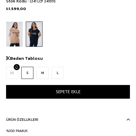
Stok Kodu
(241 LCF 241011)
₺1.599,00
Beden Tablosu
XS
S
M
L
ÜRÜN ÖZELLIKLERI
%100 PAMUK