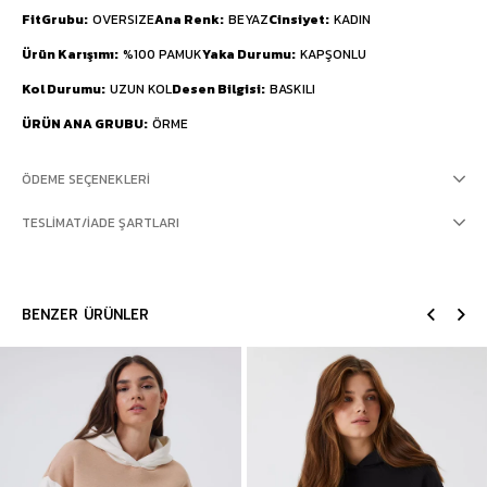
FitGrubu
OVERSIZE
Ana Renk
BEYAZ
Cinsiyet
KADIN
Ürün Karışımı
%100 PAMUK
Yaka Durumu
KAPŞONLU
Kol Durumu
UZUN KOL
Desen Bilgisi
BASKILI
ÜRÜN ANA GRUBU
ÖRME
ÖDEME SEÇENEKLERI
TESLIMAT/İADE ŞARTLARI
BENZER ÜRÜNLER