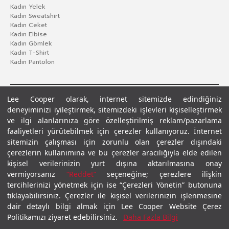
Kadın Yelek
Kadın Sweatshirt
Kadın Ceket
Kadın Elbise
Kadın Gömlek
Kadın T-Shirt
Kadın Pantolon
Lee Cooper olarak, internet sitemizde edindiğiniz
deneyiminizi iyileştirmek, sitemizdeki işlevleri kişiselleştirmek
ve ilgi alanlarınıza göre özelleştirilmiş reklam/pazarlama
faaliyetleri yürütebilmek için çerezler kullanıyoruz. İnternet
sitemizin çalışması için zorunlu olan çerezler dışındaki
çerezlerin kullanımına ve bu çerezler aracılığıyla elde edilen
Gizlilik Politikası
Çerez Politikası
KVKK Aydınlatma Metni
Şartlar ve Koşullar
kişisel verilerinizin yurt dışına aktarılmasına onay
© 2026 Leecooper - Tüm Hakları Saklıdır.
vermiyorsanız
“Reddet”
seçeneğine; çerezlere ilişkin
tercihlerinizi yönetmek için ise “Çerezleri Yönetin” butonuna
tıklayabilirsiniz. Çerezler ile kişisel verilerinizin işlenmesine
dair detaylı bilgi almak için Lee Cooper Website Çerez
Politikamızı ziyaret edebilirsiniz.
Daha Fazla Bilgi