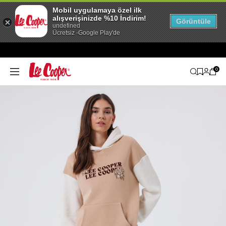
Mobil uygulamaya özel ilk
alışverişinizde %10 İndirim!
Görüntüle
undefined
Ücretsiz -Google Play'de
0