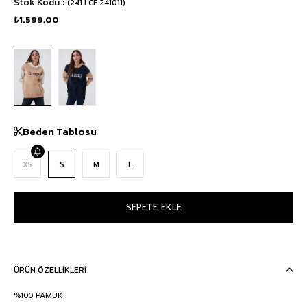
Stok Kodu
(241 LCF 241011)
₺1.599,00
Beden Tablosu
XS
S
M
L
ÜRÜN ÖZELLIKLERI
%100 PAMUK