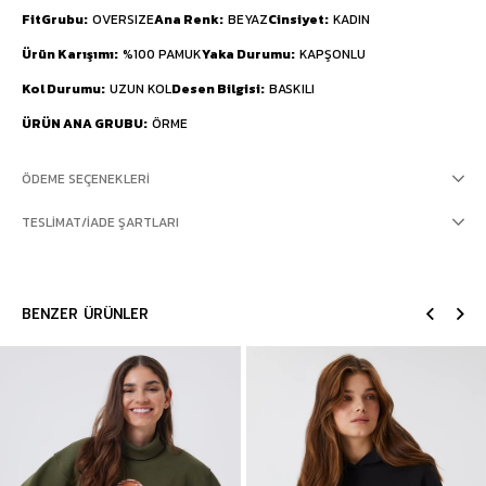
FitGrubu
OVERSIZE
Ana Renk
BEYAZ
Cinsiyet
KADIN
Ürün Karışımı
%100 PAMUK
Yaka Durumu
KAPŞONLU
Kol Durumu
UZUN KOL
Desen Bilgisi
BASKILI
ÜRÜN ANA GRUBU
ÖRME
ÖDEME SEÇENEKLERI
TESLIMAT/İADE ŞARTLARI
BENZER ÜRÜNLER