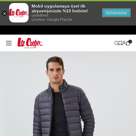
Mobil uygulamaya özel ilk
alışverişinizde %10 İndirim!
Görüntüle
undefined
Ücretsiz -Google Play'de
0