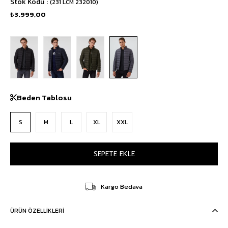
Stok Kodu
(231 LCM 232010)
₺3.999,00
Beden Tablosu
S
M
L
XL
XXL
Kargo Bedava
ÜRÜN ÖZELLIKLERI