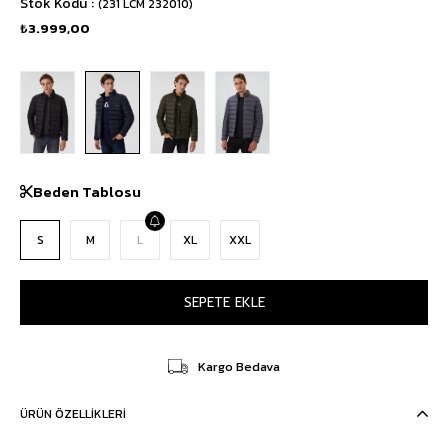
Stok Kodu
(231 LCM 232010)
₺3.999,00
Beden Tablosu
S
M
L
XL
XXL
Kargo Bedava
ÜRÜN ÖZELLIKLERI