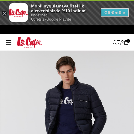
Mobil uygulamaya özel ilk
alışverişinizde %10 İndirim!
Görüntüle
undefined
Ücretsiz -Google Play'de
0