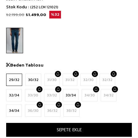
Stok Kodu
(252 LCM 121021)
₺2.199,00
₺1.499,00
32
Beden Tablosu
29/32
30/32
31/30
31/32
32/30
32/32
32/34
33/30
33/32
33/34
34/30
34/32
34/34
36/30
36/32
38/32