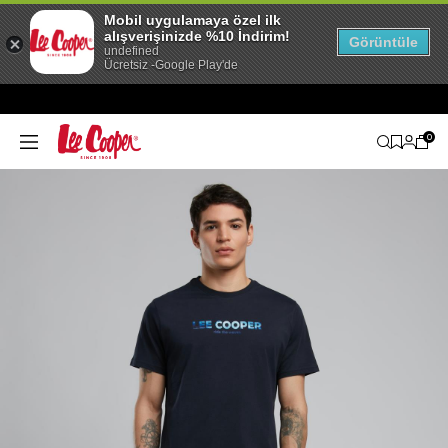
Mobil uygulamaya özel ilk
alışverişinizde %10 İndirim!
Görüntüle
undefined
Ücretsiz -Google Play'de
0