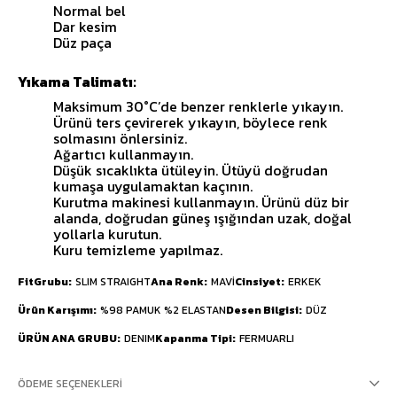
Normal bel
Dar kesim
Düz paça
Yıkama Talimatı:
Maksimum 30°C’de benzer renklerle yıkayın.
Ürünü ters çevirerek yıkayın, böylece renk
solmasını önlersiniz.
Ağartıcı kullanmayın.
Düşük sıcaklıkta ütüleyin. Ütüyü doğrudan
kumaşa uygulamaktan kaçının.
Kurutma makinesi kullanmayın. Ürünü düz bir
alanda, doğrudan güneş ışığından uzak, doğal
yollarla kurutun.
Kuru temizleme yapılmaz.
FitGrubu
SLIM STRAIGHT
Ana Renk
MAVİ
Cinsiyet
ERKEK
Ürün Karışımı
%98 PAMUK %2 ELASTAN
Desen Bilgisi
DÜZ
ÜRÜN ANA GRUBU
DENIM
Kapanma Tipi
FERMUARLI
ÖDEME SEÇENEKLERI