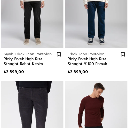
Siyah Erkek Jean Pantolon
Erkek Jean Pantolon
Ricky Erkek Hıgh Rıse
Ricky Erkek Hıgh Rıse
Straıght Rahat Kesim
Straıght %100 Pamuk
Yüksek Bel Düz Paça
Rahat Kesim Yüksek Bel
₺2.599,00
₺2.399,00
Jean Pantolon Siyah
Düz Paça Jean Pantolon
Mavi