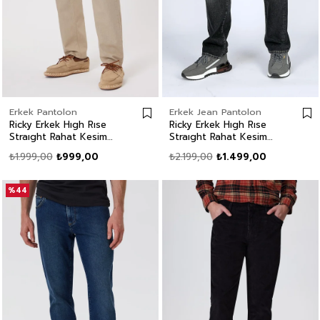
Erkek Pantolon
Erkek Jean Pantolon
Ricky Erkek Hıgh Rıse
Ricky Erkek Hıgh Rıse
Straıght Rahat Kesim
Straıght Rahat Kesim
Yüksek Bel Dokuma
Yüksek Bel Düz Paça
₺1.999,00
₺999,00
₺2.199,00
₺1.499,00
Pantolon Düz Paça
Jean Pantolon Antrasit
Beyaz
%44