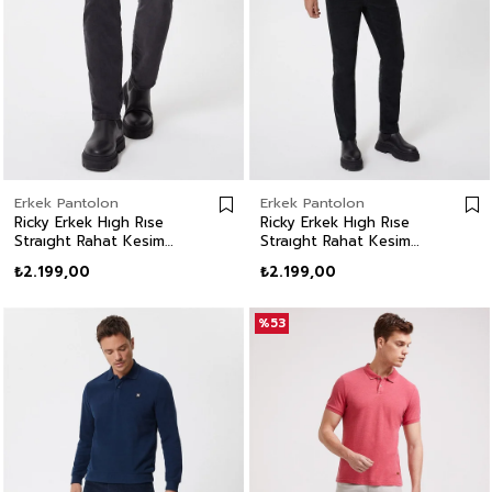
Erkek Pantolon
Erkek Pantolon
Ricky Erkek Hıgh Rıse
Ricky Erkek Hıgh Rıse
Straıght Rahat Kesim
Straıght Rahat Kesim
Yüksek Bel Dokuma
Yüksek Bel Dokuma
₺2.199,00
₺2.199,00
Pantolon Düz Paça Gri
Pantolon Düz Paça
Siyah
%53