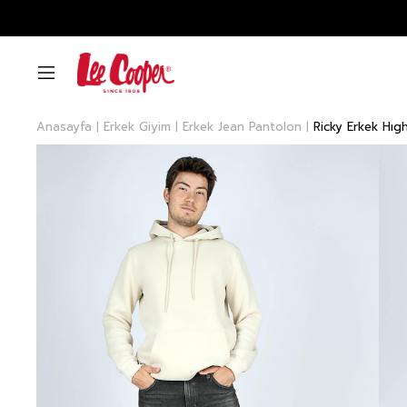
Anasayfa
Erkek Giyim
Erkek Jean Pantolon
Ricky Erkek Hıg