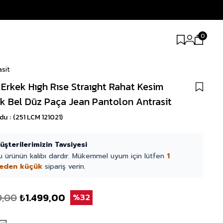
0
sit
 Erkek Hıgh Rıse Straıght Rahat Kesim
k Bel Düz Paça Jean Pantolon Antrasit
odu
(251 LCM 121021)
üşterilerimizin Tavsiyesi
u ürünün kalıbı dardır. Mükemmel uyum için lütfen
1
eden küçük
sipariş verin.
9,00
₺1.499,00
32