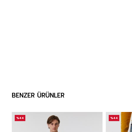
BENZER ÜRÜNLER
%44
%44