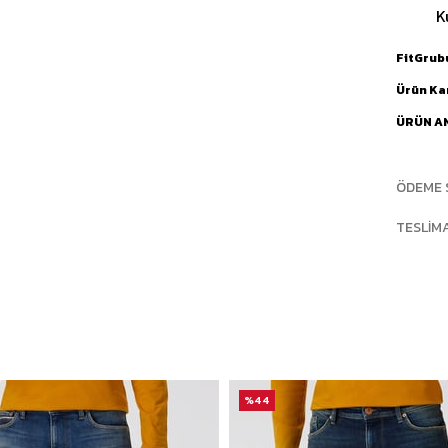
K
FitGrub
Ürün Ka
ÜRÜN A
ÖDEME 
TESLIM
%44