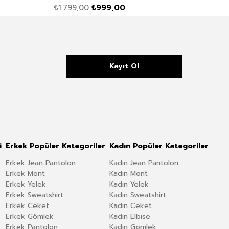
₺1.799,00
₺999,00
₺1.
Kayıt Ol
i
Erkek Popüler Kategoriler
Kadın Popüler Kategoriler
Erkek Jean Pantolon
Kadın Jean Pantolon
Erkek Mont
Kadın Mont
Erkek Yelek
Kadın Yelek
Erkek Sweatshirt
Kadın Sweatshirt
Erkek Ceket
Kadın Ceket
Erkek Gömlek
Kadın Elbise
Erkek Pantolon
Kadın Gömlek