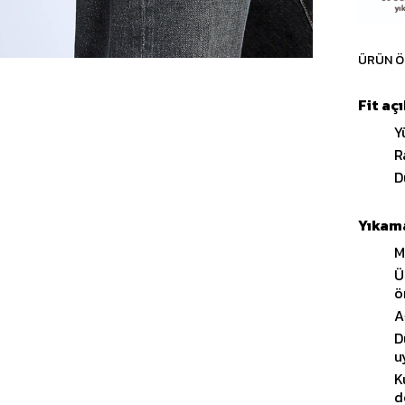
ÜRÜN Ö
Fit aç
Y
R
D
Yıkama
M
Ü
ö
A
D
u
K
d