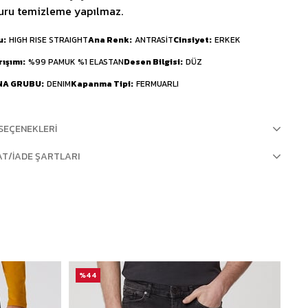
uru temizleme yapılmaz.
u
HIGH RISE STRAIGHT
Ana Renk
ANTRASİT
Cinsiyet
ERKEK
rışımı
%99 PAMUK %1 ELASTAN
Desen Bilgisi
DÜZ
NA GRUBU
DENIM
Kapanma Tipi
FERMUARLI
SEÇENEKLERI
AT/İADE ŞARTLARI
%44
%