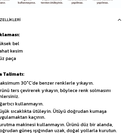
ZELLIKLERI
ıklaması:
üksek bel
ahat kesim
üz paça
 Talimatı:
aksimum 30°C’de benzer renklerle yıkayın.
rünü ters çevirerek yıkayın, böylece renk solmasını
nlersiniz.
ğartıcı kullanmayın.
üşük sıcaklıkta ütüleyin. Ütüyü doğrudan kumaşa
ygulamaktan kaçının.
urutma makinesi kullanmayın. Ürünü düz bir alanda,
oğrudan güneş ışığından uzak, doğal yollarla kurutun.