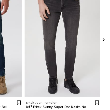
Erkek Jean Pantolon
Erk
Jack Erkek Slım Dar Kesim Yüksek Bel Dar Paça Jean Pantolon Mavi
Jeff Erkek Skınny Süper Dar Kesim Normal Bel Dar Paça Jean Pantolon Siyah