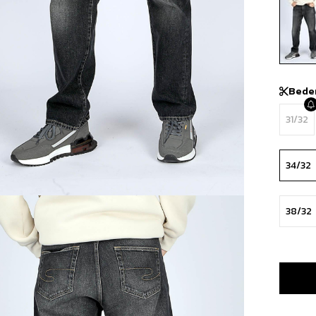
Bede
31/32
34/32
38/32