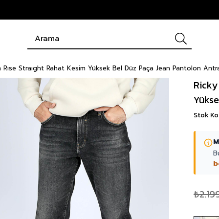
h Rıse Straıght Rahat Kesim Yüksek Bel Düz Paça Jean Pantolon Antra
Ricky
Yükse
Stok K
M
B
b
₺2.19