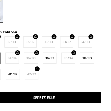
n Tablosu
32/30
32/32
33/30
33/32
34/30
34/34
36/30
36/32
36/34
38/30
40/32
42/32