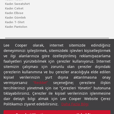
Kadın Sweatshirt
Kadın Ceket
Kadın Elbise
Kadın Gömlek
Kadın T-Shirt
Kadın Pantolon
Lee Cooper olarak, internet sitemizde edindiğiniz
deneyiminizi iyileştirmek, sitemizdeki işlevleri kişiselleştirmek
ve ilgi alanlarınıza göre özelleştirilmiş reklam/pazarlama
faaliyetleri yürütebilmek için çerezler kullanıyoruz. İnternet
sitemizin çalışması için zorunlu olan çerezler dışındaki
çerezlerin kullanımına ve bu çerezler aracılığıyla elde edilen
Gizlilik Politikası
Çerez Politikası
KVKK Aydınlatma Metni
Şartlar ve Koşullar
kişisel verilerinizin yurt dışına aktarılmasına onay
© 2026 Leecooper - Tüm Hakları Saklıdır.
vermiyorsanız
“Reddet”
seçeneğine; çerezlere ilişkin
tercihlerinizi yönetmek için ise “Çerezleri Yönetin” butonuna
tıklayabilirsiniz. Çerezler ile kişisel verilerinizin işlenmesine
dair detaylı bilgi almak için Lee Cooper Website Çerez
Politikamızı ziyaret edebilirsiniz.
Daha Fazla Bilgi