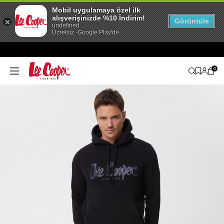
Mobil uygulamaya özel ilk
alışverişinizde %10 İndirim!
Görüntüle
undefined
Ücretsiz -Google Play'de
0