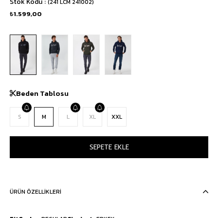
Stok Kodu
(241 LCM 241002)
₺1.599,00
Beden Tablosu
S
M
L
XL
XXL
ÜRÜN ÖZELLIKLERI