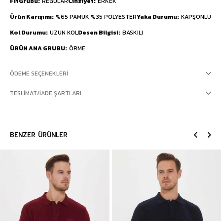
FitGrubu
REGULAR
Cinsiyet
ERKEK
Ürün Karışımı
%65 PAMUK %35 POLYESTER
Yaka Durumu
KAPŞONLU
Kol Durumu
UZUN KOL
Desen Bilgisi
BASKILI
ÜRÜN ANA GRUBU
ÖRME
ÖDEME SEÇENEKLERI
TESLIMAT/İADE ŞARTLARI
BENZER ÜRÜNLER