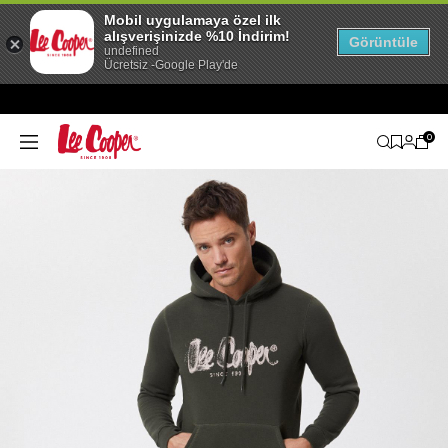
Mobil uygulamaya özel ilk
alışverişinizde %10 İndirim!
Görüntüle
undefined
Ücretsiz -Google Play'de
0