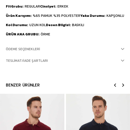
FitGrubu
REGULAR
Cinsiyet
ERKEK
Ürün Karışımı
%65 PAMUK %35 POLYESTER
Yaka Durumu
KAPŞONLU
Kol Durumu
UZUN KOL
Desen Bilgisi
BASKILI
ÜRÜN ANA GRUBU
ÖRME
ÖDEME SEÇENEKLERI
TESLIMAT/İADE ŞARTLARI
BENZER ÜRÜNLER