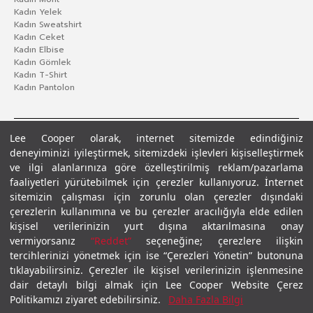
Kadın Yelek
Kadın Sweatshirt
Kadın Ceket
Kadın Elbise
Kadın Gömlek
Kadın T-Shirt
Kadın Pantolon
Lee Cooper olarak, internet sitemizde edindiğiniz
deneyiminizi iyileştirmek, sitemizdeki işlevleri kişiselleştirmek
ve ilgi alanlarınıza göre özelleştirilmiş reklam/pazarlama
faaliyetleri yürütebilmek için çerezler kullanıyoruz. İnternet
sitemizin çalışması için zorunlu olan çerezler dışındaki
çerezlerin kullanımına ve bu çerezler aracılığıyla elde edilen
Gizlilik Politikası
Çerez Politikası
KVKK Aydınlatma Metni
Şartlar ve Koşullar
kişisel verilerinizin yurt dışına aktarılmasına onay
© 2026 Leecooper - Tüm Hakları Saklıdır.
vermiyorsanız
“Reddet”
seçeneğine; çerezlere ilişkin
tercihlerinizi yönetmek için ise “Çerezleri Yönetin” butonuna
tıklayabilirsiniz. Çerezler ile kişisel verilerinizin işlenmesine
dair detaylı bilgi almak için Lee Cooper Website Çerez
Politikamızı ziyaret edebilirsiniz.
Daha Fazla Bilgi