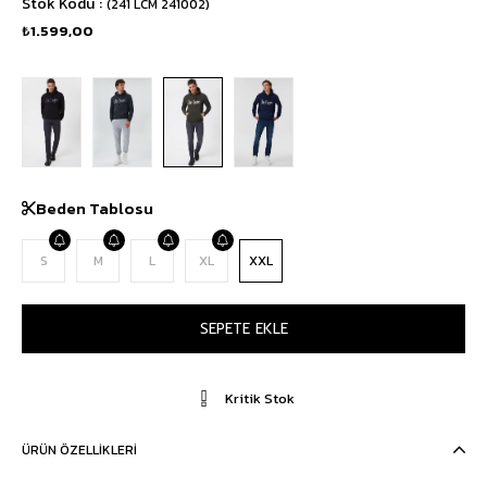
Stok Kodu
(241 LCM 241002)
₺1.599,00
Beden Tablosu
S
M
L
XL
XXL
Kritik Stok
ÜRÜN ÖZELLIKLERI