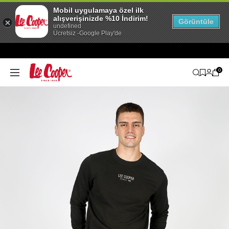
Mobil uygulamaya özel ilk
alışverişinizde %10 İndirim!
Görüntüle
undefined
Ücretsiz -Google Play'de
0