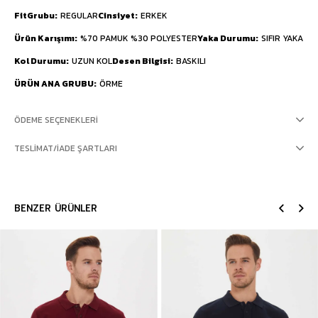
FitGrubu
REGULAR
Cinsiyet
ERKEK
Ürün Karışımı
%70 PAMUK %30 POLYESTER
Yaka Durumu
SIFIR YAKA
Kol Durumu
UZUN KOL
Desen Bilgisi
BASKILI
ÜRÜN ANA GRUBU
ÖRME
ÖDEME SEÇENEKLERI
TESLIMAT/İADE ŞARTLARI
BENZER ÜRÜNLER