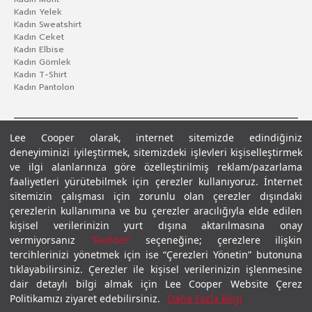
Kadın Yelek
Kadın Sweatshirt
Kadın Ceket
Kadın Elbise
Kadın Gömlek
Kadın T-Shirt
Kadın Pantolon
Lee Cooper olarak, internet sitemizde edindiğiniz
deneyiminizi iyileştirmek, sitemizdeki işlevleri kişiselleştirmek
ve ilgi alanlarınıza göre özelleştirilmiş reklam/pazarlama
faaliyetleri yürütebilmek için çerezler kullanıyoruz. İnternet
sitemizin çalışması için zorunlu olan çerezler dışındaki
çerezlerin kullanımına ve bu çerezler aracılığıyla elde edilen
Gizlilik Politikası
Çerez Politikası
KVKK Aydınlatma Metni
Şartlar ve Koşullar
kişisel verilerinizin yurt dışına aktarılmasına onay
© 2026 Leecooper - Tüm Hakları Saklıdır.
vermiyorsanız
“Reddet”
seçeneğine; çerezlere ilişkin
tercihlerinizi yönetmek için ise “Çerezleri Yönetin” butonuna
tıklayabilirsiniz. Çerezler ile kişisel verilerinizin işlenmesine
dair detaylı bilgi almak için Lee Cooper Website Çerez
Politikamızı ziyaret edebilirsiniz.
Daha Fazla Bilgi