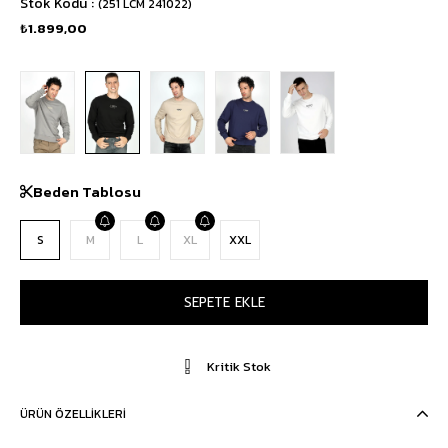
Stok Kodu
(251 LCM 241022)
₺1.899,00
Beden Tablosu
S
M
L
XL
XXL
Kritik Stok
ÜRÜN ÖZELLIKLERI