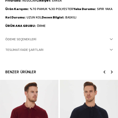
FitGrubu
REGULAR
Cinsiyet
ERKEK
Ürün Karışımı
%70 PAMUK %30 POLYESTER
Yaka Durumu
SIFIR YAKA
Kol Durumu
UZUN KOL
Desen Bilgisi
BASKILI
ÜRÜN ANA GRUBU
ÖRME
ÖDEME SEÇENEKLERI
TESLIMAT/İADE ŞARTLARI
BENZER ÜRÜNLER