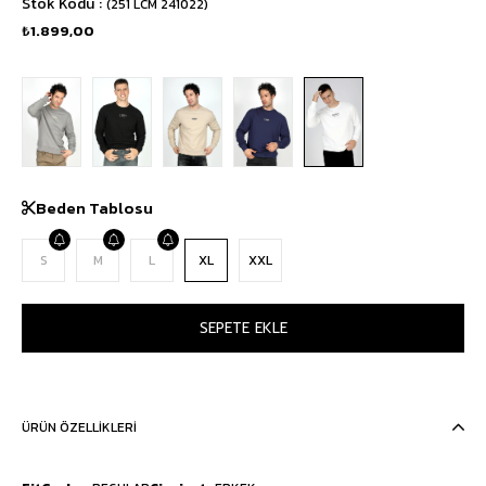
Stok Kodu
(251 LCM 241022)
₺1.899,00
Beden Tablosu
S
M
L
XL
XXL
ÜRÜN ÖZELLIKLERI