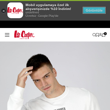
Mobil uygulamaya özel ilk
alışverişinizde %10 İndirim!
Görüntüle
undefined
Ücretsiz -Google Play'de
0