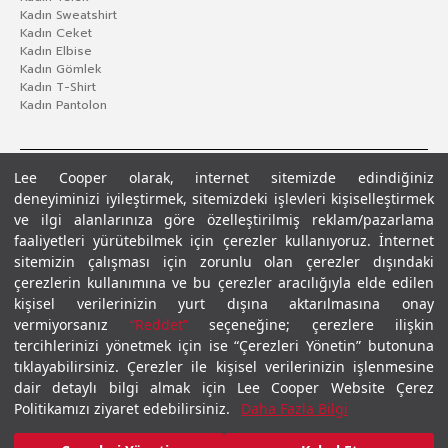
Kadın Sweatshirt
Kadın Ceket
Kadın Elbise
Kadın Gömlek
Kadın T-Shirt
Kadın Pantolon
Lee Cooper olarak, internet sitemizde edindiğiniz
deneyiminizi iyileştirmek, sitemizdeki işlevleri kişiselleştirmek
ve ilgi alanlarınıza göre özelleştirilmiş reklam/pazarlama
faaliyetleri yürütebilmek için çerezler kullanıyoruz. İnternet
sitemizin çalışması için zorunlu olan çerezler dışındaki
çerezlerin kullanımına ve bu çerezler aracılığıyla elde edilen
Gizlilik Politikası
Çerez Politikası
KVKK Aydınlatma Metni
Şartlar ve Koşullar
kişisel verilerinizin yurt dışına aktarılmasına onay
© 2026 Leecooper - Tüm Hakları Saklıdır.
vermiyorsanız
“Reddet”
seçeneğine; çerezlere ilişkin
tercihlerinizi yönetmek için ise “Çerezleri Yönetin” butonuna
tıklayabilirsiniz. Çerezler ile kişisel verilerinizin işlenmesine
dair detaylı bilgi almak için Lee Cooper Website Çerez
Politikamızı ziyaret edebilirsiniz.
Daha Fazla Bilgi