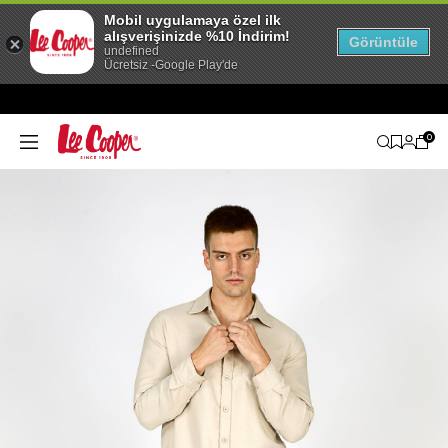
Mobil uygulamaya özel ilk
alışverişinizde %10 İndirim!
Görüntüle
undefined
Ücretsiz -Google Play'de
0