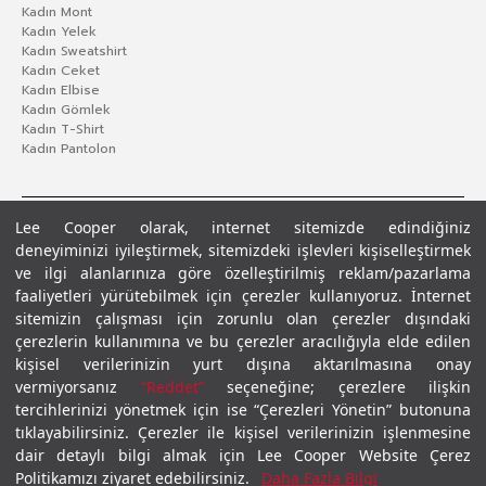
Kadın Mont
Kadın Yelek
Kadın Sweatshirt
Kadın Ceket
Kadın Elbise
Kadın Gömlek
Kadın T-Shirt
Kadın Pantolon
Lee Cooper olarak, internet sitemizde edindiğiniz
deneyiminizi iyileştirmek, sitemizdeki işlevleri kişiselleştirmek
ve ilgi alanlarınıza göre özelleştirilmiş reklam/pazarlama
faaliyetleri yürütebilmek için çerezler kullanıyoruz. İnternet
sitemizin çalışması için zorunlu olan çerezler dışındaki
çerezlerin kullanımına ve bu çerezler aracılığıyla elde edilen
Gizlilik Politikası
Çerez Politikası
KVKK Aydınlatma Metni
Şartlar ve Koşullar
kişisel verilerinizin yurt dışına aktarılmasına onay
© 2026 Leecooper - Tüm Hakları Saklıdır.
vermiyorsanız
“Reddet”
seçeneğine; çerezlere ilişkin
tercihlerinizi yönetmek için ise “Çerezleri Yönetin” butonuna
tıklayabilirsiniz. Çerezler ile kişisel verilerinizin işlenmesine
dair detaylı bilgi almak için Lee Cooper Website Çerez
Politikamızı ziyaret edebilirsiniz.
Daha Fazla Bilgi