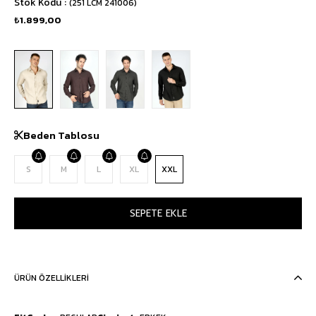
Stok Kodu
(251 LCM 241006)
₺1.899,00
Beden Tablosu
S
M
L
XL
XXL
ÜRÜN ÖZELLIKLERI