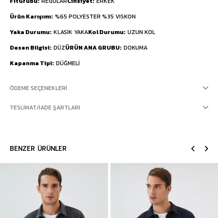
FitGrubu
REGULAR
Cinsiyet
ERKEK
Ürün Karışımı
%65 POLYESTER %35 VISKON
Yaka Durumu
KLASİK YAKA
Kol Durumu
UZUN KOL
Desen Bilgisi
DÜZ
ÜRÜN ANA GRUBU
DOKUMA
Kapanma Tipi
DÜĞMELİ
ÖDEME SEÇENEKLERI
TESLIMAT/İADE ŞARTLARI
BENZER ÜRÜNLER