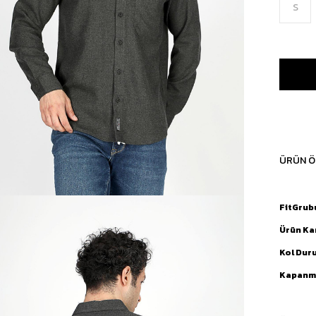
S
ÜRÜN Ö
FitGrub
Ürün Ka
Kol Dur
Kapanma