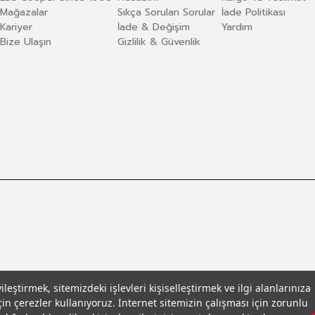
Mağazalar
Sıkça Sorulan Sorular
İade Politikası
Kariyer
İade & Değişim
Yardım
Bize Ulaşın
Gizlilik & Güvenlik
eştirmek, sitemizdeki işlevleri kişiselleştirmek ve ilgi alanlarınıza
in çerezler kullanıyoruz. İnternet sitemizin çalışması için zorunlu
llar
© 2026 Leecooper - Tüm Hakları Saklıdır.