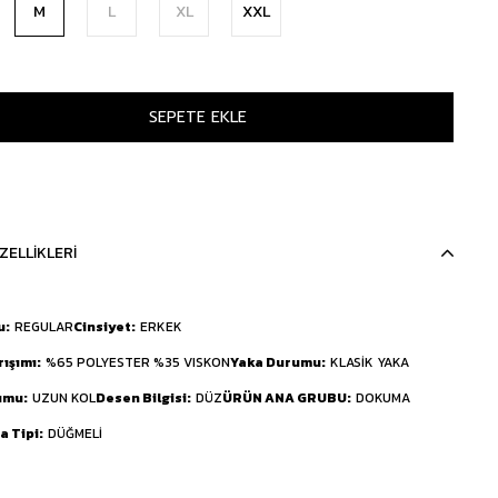
M
L
XL
XXL
ZELLIKLERI
u
REGULAR
Cinsiyet
ERKEK
rışımı
%65 POLYESTER %35 VISKON
Yaka Durumu
KLASİK YAKA
umu
UZUN KOL
Desen Bilgisi
DÜZ
ÜRÜN ANA GRUBU
DOKUMA
 Tipi
DÜĞMELİ