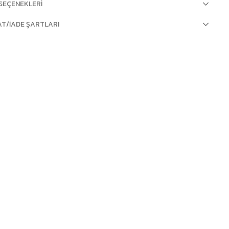
SEÇENEKLERI
AT/İADE ŞARTLARI