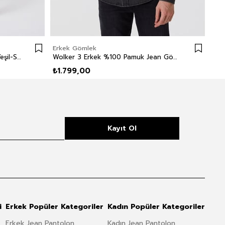
Erkek Gömlek
Erk
Citymap Erkek Dokuma Gömlek Yeşil-Sarı Çizgili
Wolker 3 Erkek %100 Pamuk Jean Gömlek
Lor
₺1.799,00
₺9
Kayıt Ol
i
Erkek Popüler Kategoriler
Kadın Popüler Kategoriler
Erkek Jean Pantolon
Kadın Jean Pantolon