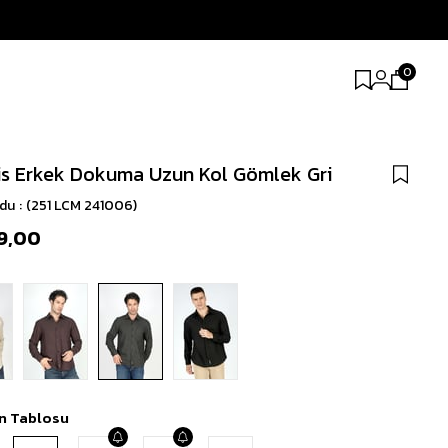
0
is Erkek Dokuma Uzun Kol Gömlek Gri
odu
(251 LCM 241006)
9,00
n Tablosu