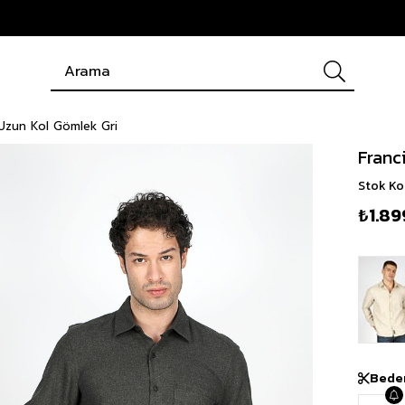
Uzun Kol Gömlek Gri
Franc
Stok K
₺1.89
Bede