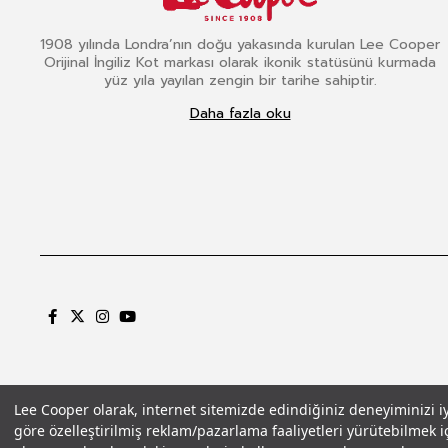
1908 yılında Londra’nın doğu yakasında kurulan Lee Cooper
Orijinal İngiliz Kot markası olarak ikonik statüsünü kurmada
yüz yıla yayılan zengin bir tarihe sahiptir.
Daha fazla oku
Lee Cooper olarak, internet sitemizde edindiğiniz deneyiminizi iyil
göre özelleştirilmiş reklam/pazarlama faaliyetleri yürütebilmek iç
Gizlilik Politikası
Çerez Politikası
KVKK Aydınlatma Metni
Şartlar ve Koşu