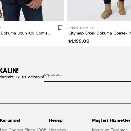
k
Erkek Gömlek
Harold Erkek Dokuma Uzun Kol Gömlek Lacivert
₺1.199,00
KALIN!
rimizi ilk siz öğrenin!
Kurumsal
Hesap
Müşteri Hizmetler
Lee Cooper Since 1908
Hesabım
Kargo ve Teslimat