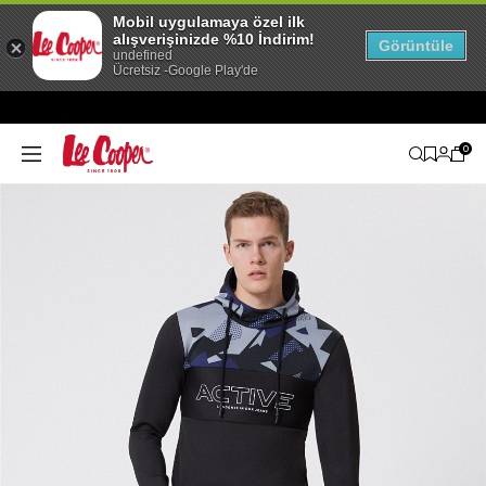
Mobil uygulamaya özel ilk
alışverişinizde %10 İndirim!
Görüntüle
undefined
Ücretsiz -Google Play'de
0