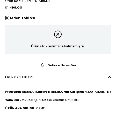
Stok Kodu
(221 LCM 241047)
₺1.499,00
Beden Tablosu
Ürün stoklarımızda kalmamıştır.
Gelince Haber Ver
ÜRÜN ÖZELLIKLERI
FitGrubu
REGULAR
Cinsiyet
ERKEK
Ürün Karışımı
%100 POLYESTER
Yaka Durumu
KAPŞONLU
Kol Durumu
UZUN KOL
ÜRÜN ANA GRUBU
ÖRME