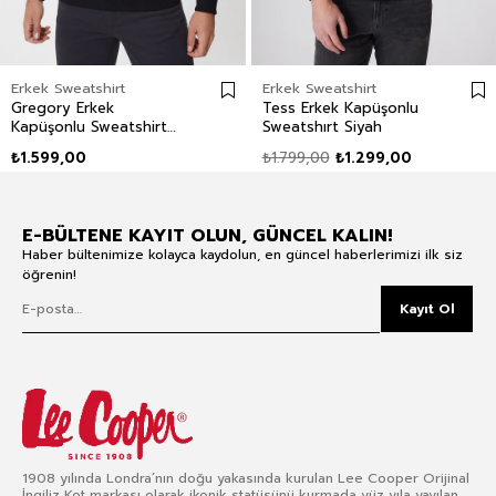
Erkek Sweatshirt
Erkek Sweatshirt
Gregory Erkek
Tess Erkek Kapüşonlu
Kapüşonlu Sweatshirt
Sweatshırt Siyah
Siyah
₺1.599,00
₺1.799,00
₺1.299,00
E-BÜLTENE KAYIT OLUN, GÜNCEL KALIN!
Haber bültenimize kolayca kaydolun, en güncel haberlerimizi ilk siz
öğrenin!
Kayıt Ol
1908 yılında Londra’nın doğu yakasında kurulan Lee Cooper Orijinal
İngiliz Kot markası olarak ikonik statüsünü kurmada yüz yıla yayılan