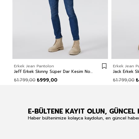
Erkek Jean Pantolon
Erkek Jean P
Jeff Erkek Skınny Süper Dar Kesim Normal Bel Dar Paça Jean Pantolon Mavi
₺1.799,00
₺999,00
₺1.799,00
₺
E-BÜLTENE KAYIT OLUN, GÜNCEL 
Haber bültenimize kolayca kaydolun, en güncel haberle