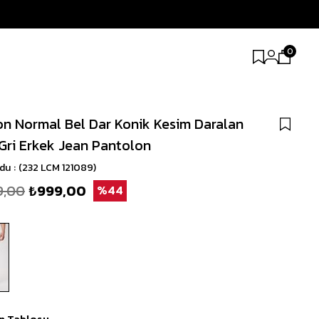
0
n Normal Bel Dar Konik Kesim Daralan
Gri Erkek Jean Pantolon
odu
(232 LCM 121089)
9,00
₺999,00
44
n Tablosu