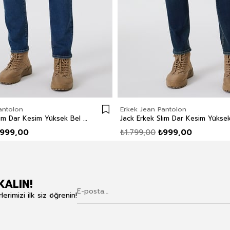
antolon
Erkek Jean Pantolon
Jack Erkek Slım Dar Kesim Yüksek Bel Dar Paça Jean Pantolon Mavi
999,00
₺1.799,00
₺999,00
KALIN!
rimizi ilk siz öğrenin!