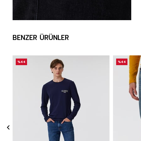
BENZER ÜRÜNLER
%44
%44