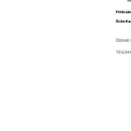
FitGrub
Ürün Ka
ÖDEME 
TESLIM