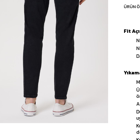
ÜRÜN Ö
Fit Aç
N
N
D
Yıkama
M
Ü
ö
A
D
u
K
d
K