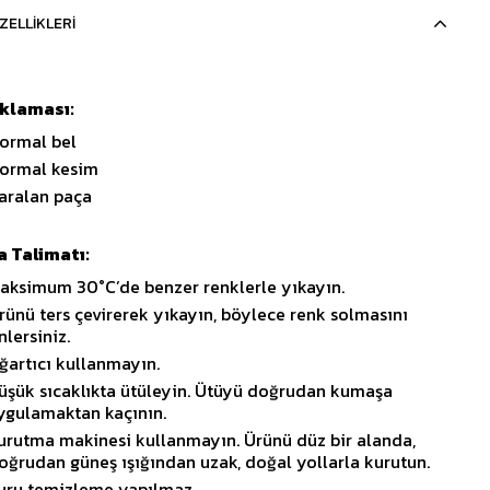
ZELLIKLERI
ıklaması:
ormal bel
ormal kesim
aralan paça
 Talimatı:
aksimum 30°C’de benzer renklerle yıkayın.
rünü ters çevirerek yıkayın, böylece renk solmasını
nlersiniz.
ğartıcı kullanmayın.
üşük sıcaklıkta ütüleyin. Ütüyü doğrudan kumaşa
ygulamaktan kaçının.
urutma makinesi kullanmayın. Ürünü düz bir alanda,
oğrudan güneş ışığından uzak, doğal yollarla kurutun.
uru temizleme yapılmaz.