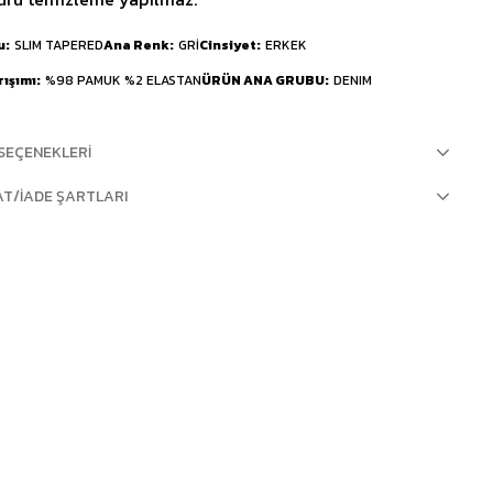
u
SLIM TAPERED
Ana Renk
GRİ
Cinsiyet
ERKEK
rışımı
%98 PAMUK %2 ELASTAN
ÜRÜN ANA GRUBU
DENIM
SEÇENEKLERI
AT/İADE ŞARTLARI