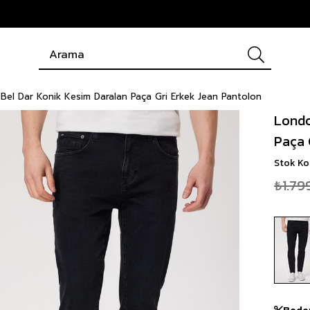
Bel Dar Konik Kesim Daralan Paça Gri Erkek Jean Pantolon
Londo
Paça 
Stok K
₺1.79
Bede