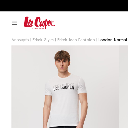
Anasayfa
Erkek Giyim
Erkek Jean Pantolon
London Normal 