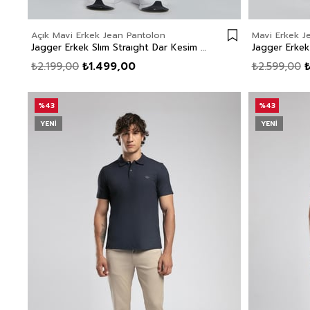
Açık Mavi Erkek Jean Pantolon
Mavi Erkek J
Jagger Erkek Slım Straıght Dar Kesim Normal Bel Düz Paça Jean Pantolon Gri
₺2.199,00
₺1.499,00
₺2.599,00
%43
%43
YENI
YENI