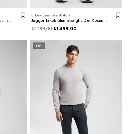
Erkek Jean Pantolon
Jagger Erkek Slım Straıght Dar Kesim Normal Bel Düz Paça Jean Pantolon Gri
Jagger Erkek Slım Straıght Dar Kesim Normal Bel Düz Paça Jean Pantolon Mavi
₺2.199,00
₺1.499,00
YENI