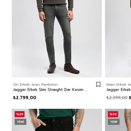
Gri Erkek Jean Pantolon
Mavi Erkek J
Jagger Erkek Slım Straıght Dar Kesim Normal Bel Düz Paça Jean Pantolon Yeşil
₺2.799,00
₺2.399,00
%29
%42
YENI
YENI