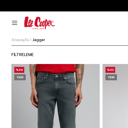
Anasayfa
Jagger
FİLTRELEME
%46
%43
YENI
YENI