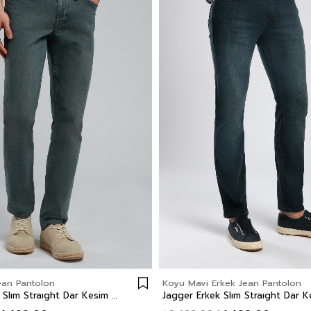
ean Pantolon
Koyu Mavi Erkek Jean Pantolon
Jagger Erkek Slım Straıght Dar Kesim Normal Bel Düz Paça Jean Pantolon Yeşil