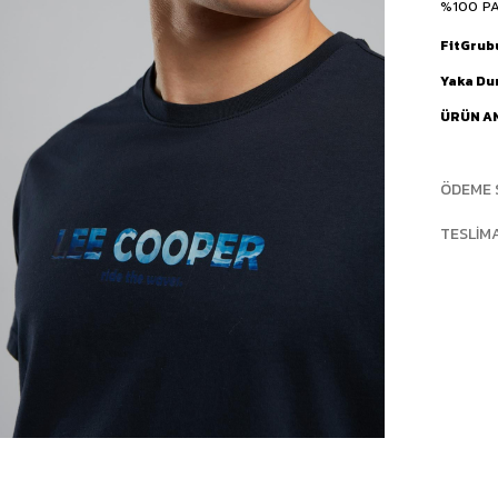
%100 P
FitGrub
Yaka D
ÜRÜN A
ÖDEME 
TESLIM