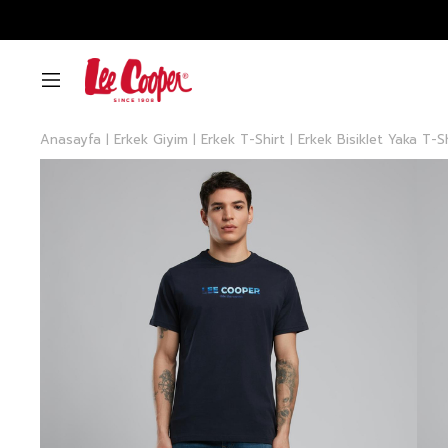
Anasayfa
Erkek Giyim
Erkek T-Shirt
Erkek Bisiklet Yaka T-S