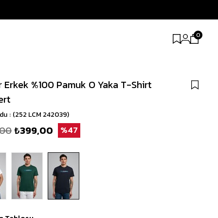
0
 Erkek %100 Pamuk O Yaka T-Shirt
ert
odu
(252 LCM 242039)
,00
₺399,00
47
n Tablosu