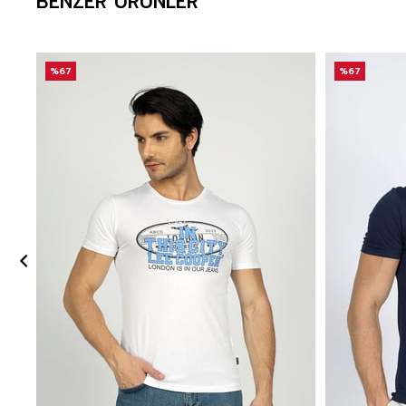
BENZER ÜRÜNLER
%67
%67