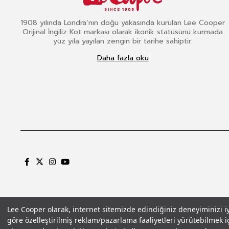
1908 yılında Londra’nın doğu yakasında kurulan Lee Cooper
Orijinal İngiliz Kot markası olarak ikonik statüsünü kurmada
yüz yıla yayılan zengin bir tarihe sahiptir.
Daha fazla oku
Lee Cooper olarak, internet sitemizde edindiğiniz deneyiminizi iyil
göre özelleştirilmiş reklam/pazarlama faaliyetleri yürütebilmek iç
Gizlilik Politikası
Çerez Politikası
KVKK Aydınlatma Metni
Şartlar ve Koşu