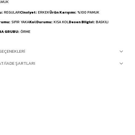
AMUK
u
REGULAR
Cinsiyet
ERKEK
Ürün Karışımı
%100 PAMUK
urumu
SIFIR YAKA
Kol Durumu
KISA KOL
Desen Bilgisi
BASKILI
NA GRUBU
ÖRME
SEÇENEKLERI
AT/İADE ŞARTLARI