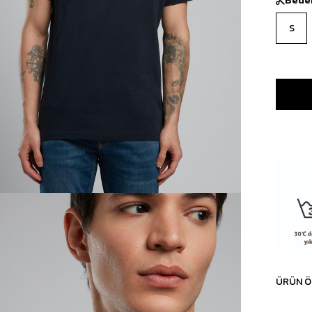
S
ÜRÜN Ö