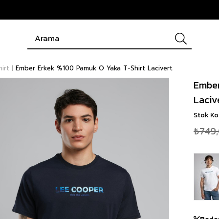
hirt
Ember Erkek %100 Pamuk O Yaka T-Shirt Lacivert
Ember
Laciv
Stok K
₺749
Bede