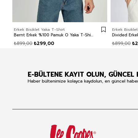
Erkek Bisiklet Yaka T-Shirt
Erkek Bisikle
Bernt Erkek %100 Pamuk O Yaka T-Shirt Beyaz
₺899,00
₺299,00
₺899,00
₺2
E-BÜLTENE KAYIT OLUN, GÜNCEL 
Haber bültenimize kolayca kaydolun, en güncel haberle