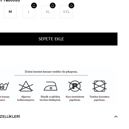
M
L
XL
XXL
ZELLIKLERI