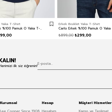
t Yaka T-Shirt
Erkek Bisiklet Yaka T-Shirt
Divided Erkek %100 Pamuk O Yaka T-Shirt Lacivert
99,00
₺899,00
₺299,00
KALIN!
rimizi ilk siz öğrenin!
Kurumsal
Hesap
Müşteri Hizmetler
Lee Cooper Since 1908
Hesabım
Kargo ve Teslimat