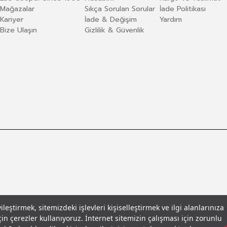
Mağazalar
Sıkça Sorulan Sorular
İade Politikası
Kariyer
İade & Değişim
Yardım
Bize Ulaşın
Gizlilik & Güvenlik
eştirmek, sitemizdeki işlevleri kişiselleştirmek ve ilgi alanlarınıza
in çerezler kullanıyoruz. İnternet sitemizin çalışması için zorunlu
llar
© 2026 Leecooper - Tüm Hakları Saklıdır.