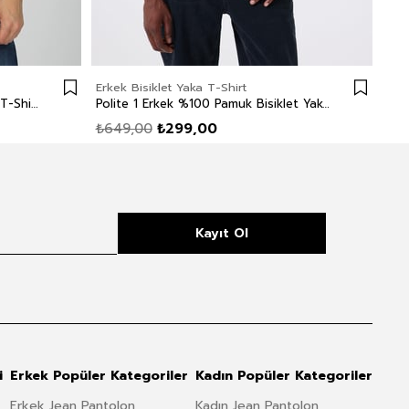
Erkek Bisiklet Yaka T-Shirt
Erke
Carlo Erkek %100 Pamuk O Yaka T-Shirt Beyaz
Polite 1 Erkek %100 Pamuk Bisiklet Yaka T-Shirt Gül Kurusu
₺649,00
₺299,00
₺8
Kayıt Ol
i
Erkek Popüler Kategoriler
Kadın Popüler Kategoriler
Erkek Jean Pantolon
Kadın Jean Pantolon