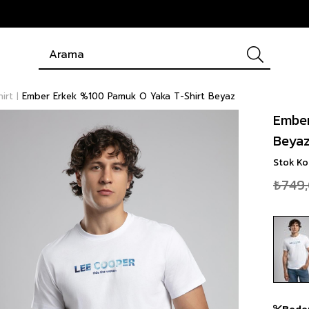
hirt
Ember Erkek %100 Pamuk O Yaka T-Shirt Beyaz
Ember
Beya
Stok K
₺749
Bede