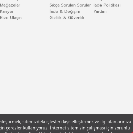
Mağazalar
Sıkça Sorulan Sorular
İade Politikası
Kariyer
İade & Değişim
Yardım
Bize Ulaşın
Gizlilik & Güvenlik
eştirmek, sitemizdeki işlevleri kişiselleştirmek ve ilgi alanlarınıza
in çerezler kullanıyoruz. İnternet sitemizin çalışması için zorunlu
llar
© 2026 Leecooper - Tüm Hakları Saklıdır.