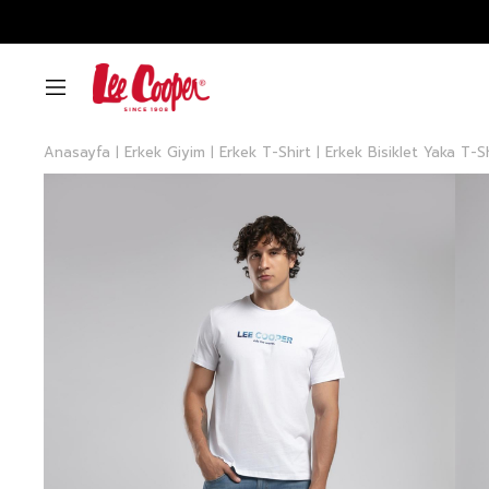
Anasayfa
Erkek Giyim
Erkek T-Shirt
Erkek Bisiklet Yaka T-S