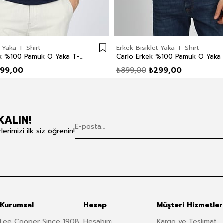
t Yaka T-Shirt
Erkek Bisiklet Yaka T-Shirt
Divided Erkek %100 Pamuk O Yaka T-Shirt Lacivert
99,00
₺899,00
₺299,00
KALIN!
rimizi ilk siz öğrenin!
Kurumsal
Hesap
Müşteri Hizmetler
Lee Cooper Since 1908
Hesabım
Kargo ve Teslimat