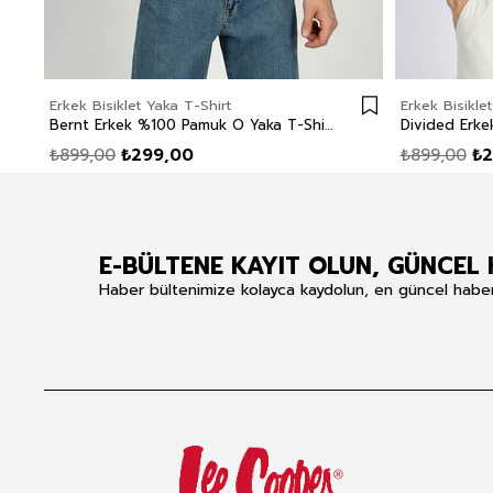
Erkek Bisiklet Yaka T-Shirt
Erkek Bisikle
Bernt Erkek %100 Pamuk O Yaka T-Shirt Beyaz
₺899,00
₺299,00
₺899,00
₺2
E-BÜLTENE KAYIT OLUN, GÜNCEL 
Haber bültenimize kolayca kaydolun, en güncel haberle