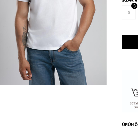
S
ÜRÜN Ö