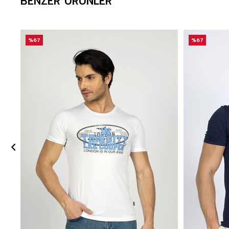
BENZER ÜRÜNLER
%67
%67