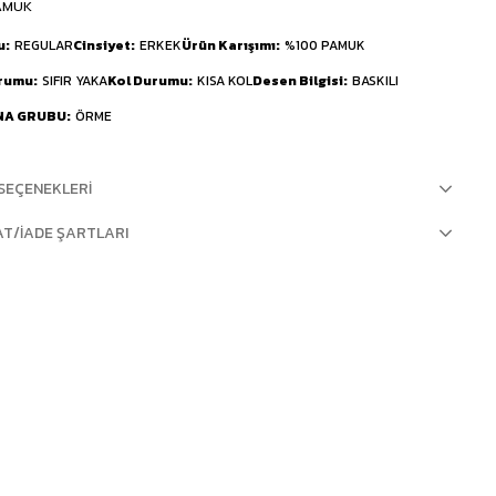
AMUK
u
REGULAR
Cinsiyet
ERKEK
Ürün Karışımı
%100 PAMUK
urumu
SIFIR YAKA
Kol Durumu
KISA KOL
Desen Bilgisi
BASKILI
NA GRUBU
ÖRME
SEÇENEKLERI
AT/İADE ŞARTLARI