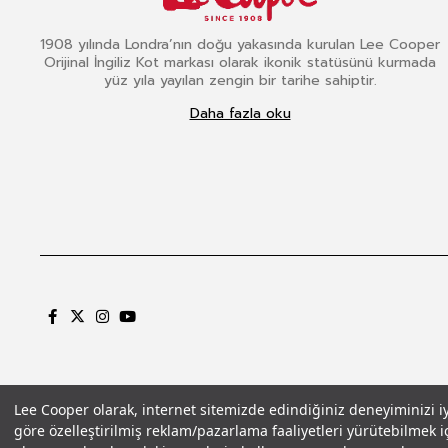
1908 yılında Londra’nın doğu yakasında kurulan Lee Cooper
Orijinal İngiliz Kot markası olarak ikonik statüsünü kurmada
yüz yıla yayılan zengin bir tarihe sahiptir.
Daha fazla oku
Lee Cooper olarak, internet sitemizde edindiğiniz deneyiminizi iyil
göre özelleştirilmiş reklam/pazarlama faaliyetleri yürütebilmek iç
Gizlilik Politikası
Çerez Politikası
KVKK Aydınlatma Metni
Şartlar ve Koşu