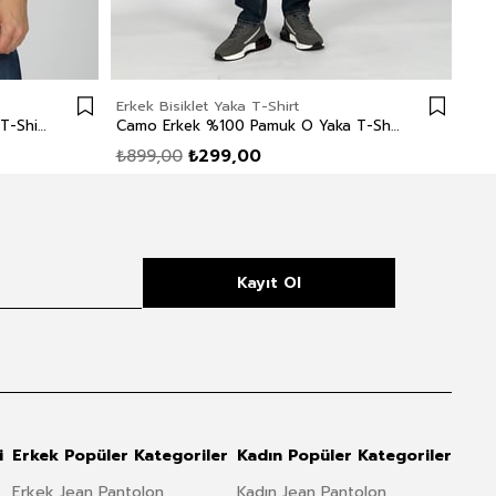
Erkek Bisiklet Yaka T-Shirt
Erke
Carlo Erkek %100 Pamuk O Yaka T-Shirt Beyaz
Camo Erkek %100 Pamuk O Yaka T-Shirt Beyaz
₺899,00
₺299,00
₺8
Kayıt Ol
i
Erkek Popüler Kategoriler
Kadın Popüler Kategoriler
Erkek Jean Pantolon
Kadın Jean Pantolon