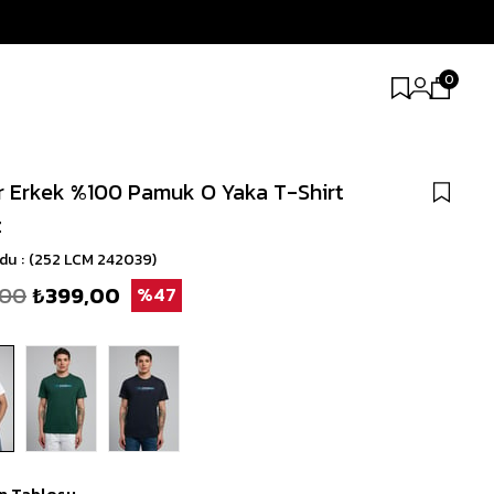
0
 Erkek %100 Pamuk O Yaka T-Shirt
z
odu
(252 LCM 242039)
,00
₺399,00
47
n Tablosu