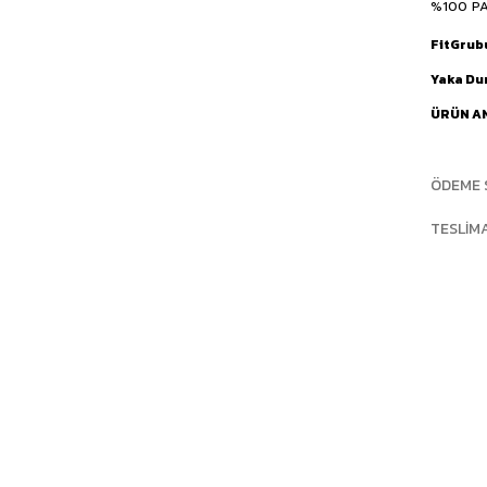
%100 P
FitGrub
Yaka D
ÜRÜN A
ÖDEME 
TESLIM