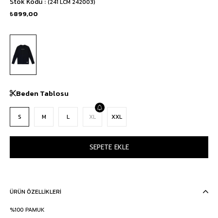
Stok Kodu
(241 LCM 242003)
₺899,00
Beden Tablosu
S
M
L
XL
XXL
ÜRÜN ÖZELLIKLERI
%100 PAMUK