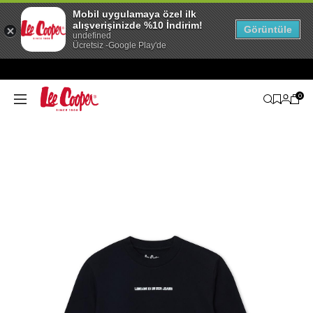
Mobil uygulamaya özel ilk
alışverişinizde %10 İndirim!
Görüntüle
undefined
Ücretsiz -Google Play'de
0