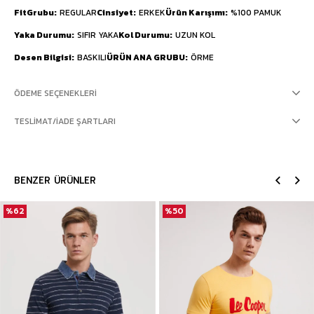
FitGrubu
REGULAR
Cinsiyet
ERKEK
Ürün Karışımı
%100 PAMUK
Yaka Durumu
SIFIR YAKA
Kol Durumu
UZUN KOL
Desen Bilgisi
BASKILI
ÜRÜN ANA GRUBU
ÖRME
ÖDEME SEÇENEKLERI
TESLIMAT/İADE ŞARTLARI
BENZER ÜRÜNLER
%62
%50