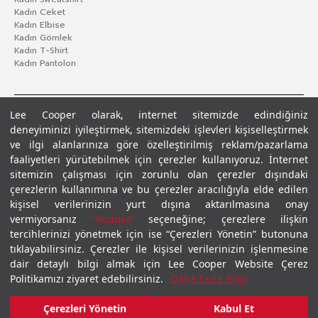
Kadın Ceket
Kadın Elbise
Kadın Gömlek
Kadın T-Shirt
Kadın Pantolon
Lee Cooper olarak, internet sitemizde edindiğiniz
deneyiminizi iyileştirmek, sitemizdeki işlevleri kişiselleştirmek
ve ilgi alanlarınıza göre özelleştirilmiş reklam/pazarlama
faaliyetleri yürütebilmek için çerezler kullanıyoruz. İnternet
sitemizin çalışması için zorunlu olan çerezler dışındaki
çerezlerin kullanımına ve bu çerezler aracılığıyla elde edilen
Gizlilik Politikası
Çerez Politikası
KVKK Aydınlatma Metni
Şartlar ve Koşullar
kişisel verilerinizin yurt dışına aktarılmasına onay
© 2026 Leecooper - Tüm Hakları Saklıdır.
vermiyorsanız
“Reddet”
seçeneğine; çerezlere ilişkin
tercihlerinizi yönetmek için ise “Çerezleri Yönetin” butonuna
tıklayabilirsiniz. Çerezler ile kişisel verilerinizin işlenmesine
dair detaylı bilgi almak için Lee Cooper Website Çerez
Politikamızı ziyaret edebilirsiniz.
Daha Fazla Bilgi
Çerezleri Yönetin
Kabul Et