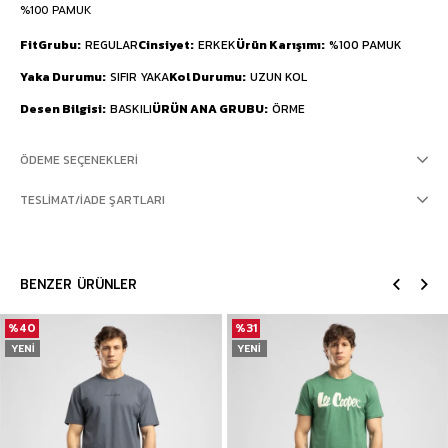
%100 PAMUK
FitGrubu
REGULAR
Cinsiyet
ERKEK
Ürün Karışımı
%100 PAMUK
Yaka Durumu
SIFIR YAKA
Kol Durumu
UZUN KOL
Desen Bilgisi
BASKILI
ÜRÜN ANA GRUBU
ÖRME
ÖDEME SEÇENEKLERI
TESLIMAT/İADE ŞARTLARI
BENZER ÜRÜNLER
%40
%31
YENI
YENI