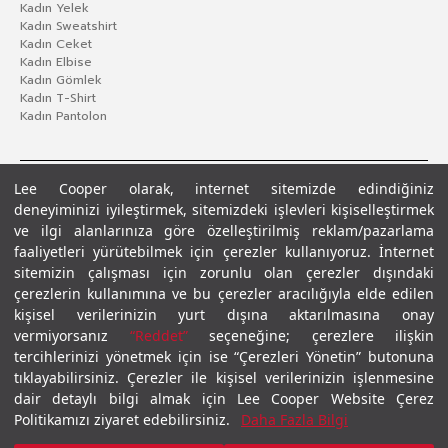
Kadın Yelek
Kadın Sweatshirt
Kadın Ceket
Kadın Elbise
Kadın Gömlek
Kadın T-Shirt
Kadın Pantolon
Lee Cooper olarak, internet sitemizde edindiğiniz
deneyiminizi iyileştirmek, sitemizdeki işlevleri kişiselleştirmek
ve ilgi alanlarınıza göre özelleştirilmiş reklam/pazarlama
faaliyetleri yürütebilmek için çerezler kullanıyoruz. İnternet
sitemizin çalışması için zorunlu olan çerezler dışındaki
çerezlerin kullanımına ve bu çerezler aracılığıyla elde edilen
Gizlilik Politikası
Çerez Politikası
KVKK Aydınlatma Metni
Şartlar ve Koşullar
kişisel verilerinizin yurt dışına aktarılmasına onay
© 2026 Leecooper - Tüm Hakları Saklıdır.
vermiyorsanız
“Reddet”
seçeneğine; çerezlere ilişkin
tercihlerinizi yönetmek için ise “Çerezleri Yönetin” butonuna
tıklayabilirsiniz. Çerezler ile kişisel verilerinizin işlenmesine
dair detaylı bilgi almak için Lee Cooper Website Çerez
Politikamızı ziyaret edebilirsiniz.
Daha Fazla Bilgi