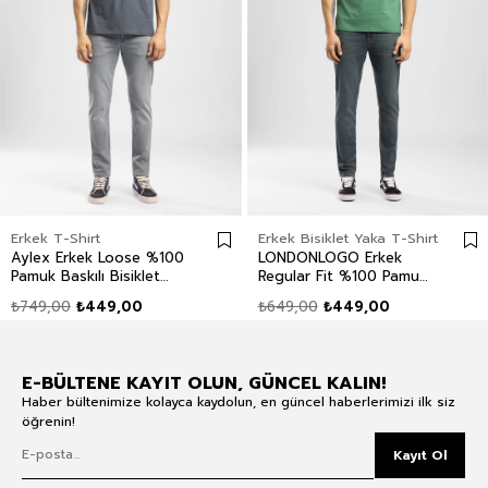
Erkek T-Shirt
Erkek Bisiklet Yaka T-Shirt
Aylex Erkek Loose %100
LONDONLOGO Erkek
Pamuk Baskılı Bisiklet
Regular Fit %100 Pamuk
Yaka T-Shirt Mavi
Baskılı Bisiklet Yaka T-
₺749,00
₺449,00
₺649,00
₺449,00
Shirt Yeşil
E-BÜLTENE KAYIT OLUN, GÜNCEL KALIN!
Haber bültenimize kolayca kaydolun, en güncel haberlerimizi ilk siz
öğrenin!
Kayıt Ol