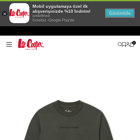
Mobil uygulamaya özel ilk
alışverişinizde %10 İndirim!
Görüntüle
undefined
Ücretsiz -Google Play'de
0