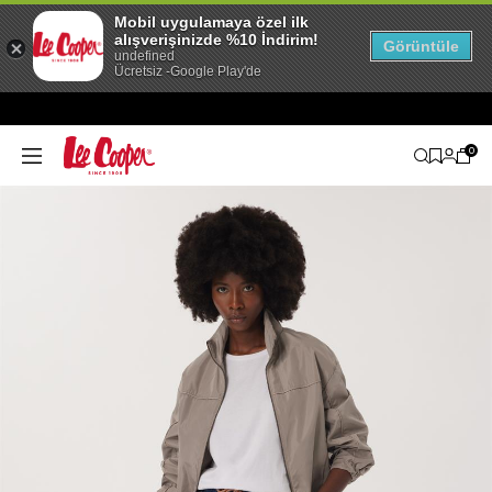
Mobil uygulamaya özel ilk
alışverişinizde %10 İndirim!
Görüntüle
undefined
Ücretsiz -Google Play'de
0