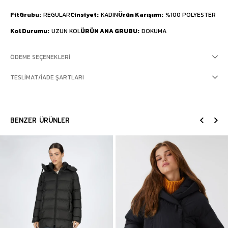
FitGrubu
REGULAR
Cinsiyet
KADIN
Ürün Karışımı
%100 POLYESTER
Kol Durumu
UZUN KOL
ÜRÜN ANA GRUBU
DOKUMA
ÖDEME SEÇENEKLERI
TESLIMAT/İADE ŞARTLARI
BENZER ÜRÜNLER