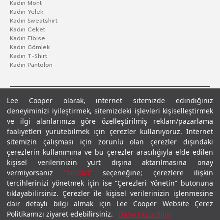
Kadın Mont
Kadın Yelek
Kadın Sweatshirt
Kadın Ceket
Kadın Elbise
Kadın Gömlek
Kadın T-Shirt
Kadın Pantolon
Lee Cooper olarak, internet sitemizde edindiğiniz
deneyiminizi iyileştirmek, sitemizdeki işlevleri kişiselleştirmek
ve ilgi alanlarınıza göre özelleştirilmiş reklam/pazarlama
faaliyetleri yürütebilmek için çerezler kullanıyoruz. İnternet
sitemizin çalışması için zorunlu olan çerezler dışındaki
çerezlerin kullanımına ve bu çerezler aracılığıyla elde edilen
Gizlilik Politikası
Çerez Politikası
KVKK Aydınlatma Metni
Şartlar ve Koşullar
kişisel verilerinizin yurt dışına aktarılmasına onay
© 2026 Leecooper - Tüm Hakları Saklıdır.
vermiyorsanız
“Reddet”
seçeneğine; çerezlere ilişkin
tercihlerinizi yönetmek için ise “Çerezleri Yönetin” butonuna
tıklayabilirsiniz. Çerezler ile kişisel verilerinizin işlenmesine
dair detaylı bilgi almak için Lee Cooper Website Çerez
Politikamızı ziyaret edebilirsiniz.
Daha Fazla Bilgi