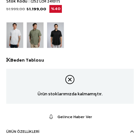
Stok Kodu
(252 LCM 241017)
₺1.999,00
₺1.199,00
40
Beden Tablosu
Ürün stoklarımızda kalmamıştır.
Gelince Haber Ver
ÜRÜN ÖZELLIKLERI