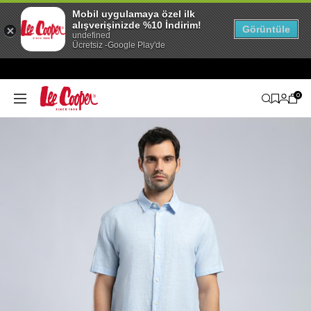
Mobil uygulamaya özel ilk
alışverişinizde %10 İndirim!
Görüntüle
undefined
Ücretsiz -Google Play'de
0