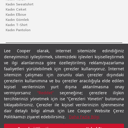
Kadın Sweatshirt
Kadın Ceket
Kadın Elbise
Kadın Gömlek
Kadın T-Shirt
Kadın Pantolon
Lee Cooper olarak, internet sitemizde edindiğiniz
deneyiminizi iyileştirmek, sitemizdeki işlevleri kişiselleştirmek
ve ilgi alanlarınıza göre özelleştirilmiş reklam/pazarlama
faaliyetleri yürütebilmek için çerezler kullanıyoruz. İnternet
sitemizin çalışması için zorunlu olan çerezler dışındaki
çerezlerin kullanımına ve bu çerezler aracılığıyla elde edilen
Gizlilik Politikası
Çerez Politikası
KVKK Aydınlatma Metni
Şartlar ve Koşullar
kişisel verilerinizin yurt dışına aktarılmasına onay
© 2026 Leecooper - Tüm Hakları Saklıdır.
vermiyorsanız
“Reddet”
seçeneğine; çerezlere ilişkin
tercihlerinizi yönetmek için ise “Çerezleri Yönetin” butonuna
tıklayabilirsiniz. Çerezler ile kişisel verilerinizin işlenmesine
dair detaylı bilgi almak için Lee Cooper Website Çerez
Politikamızı ziyaret edebilirsiniz.
Daha Fazla Bilgi