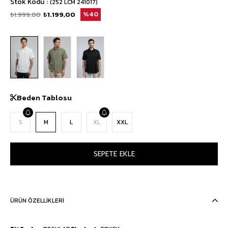
Stok Kodu
(252 LCM 241017)
₺1.999,00
₺1.199,00
40
Beden Tablosu
S
M
L
XL
XXL
ÜRÜN ÖZELLIKLERI