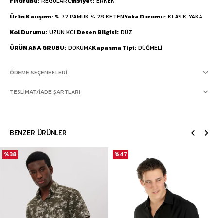
FitGrubu
REGULAR
Cinsiyet
ERKEK
Ürün Karışımı
% 72 PAMUK % 28 KETEN
Yaka Durumu
KLASİK YAKA
Kol Durumu
UZUN KOL
Desen Bilgisi
DÜZ
ÜRÜN ANA GRUBU
DOKUMA
Kapanma Tipi
DÜĞMELİ
ÖDEME SEÇENEKLERI
TESLIMAT/İADE ŞARTLARI
BENZER ÜRÜNLER
%38
%47