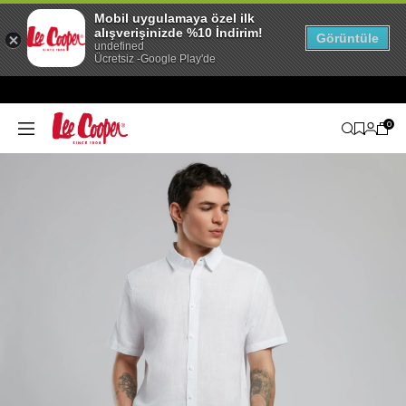
Mobil uygulamaya özel ilk
alışverişinizde %10 İndirim!
Görüntüle
undefined
Ücretsiz -Google Play'de
0