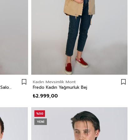
Kadın Mevsimlik Mont
Flowers Kadın %100 Pamuk Jean Salopet Flowers Rastaban Light
Fredo Kadın Yağmurluk Bej
₺2.999,00
%50
YENI