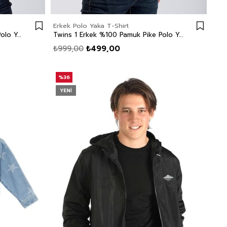
Erkek Polo Yaka T-Shirt
Twins 1 Erkek %100 Pamuk Pike Polo Yaka T-Shirt Çağla Yeşili
Twins 1 Erkek %100 Pamuk Pike Polo Yaka T-Shirt Açık Mavi
₺999,00
₺499,00
%36
YENI