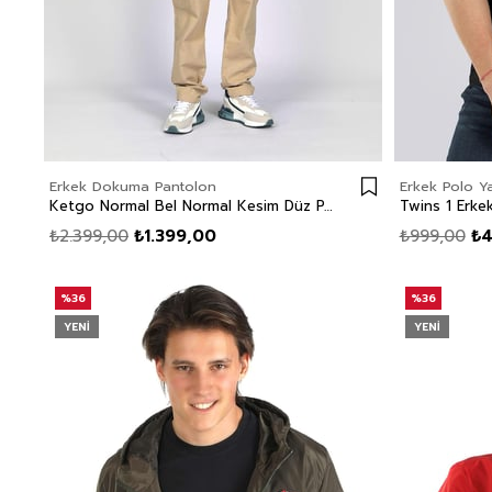
Erkek Dokuma Pantolon
Erkek Polo Ya
Ketgo Normal Bel Normal Kesim Düz Paça %100 Pamuk Bej Erkek Pantolon
₺2.399,00
₺1.399,00
₺999,00
₺4
%36
%36
YENI
YENI