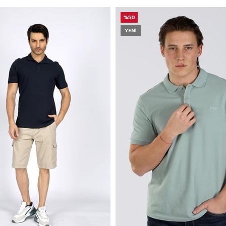
%50
YENI