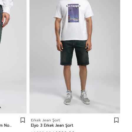
Erkek Jean Şort
Jeff Erkek Skınny Süper Dar Kesim Normal Bel Dar Paça Jean Pantolon Gri
Elyo 3 Erkek Jean Şort