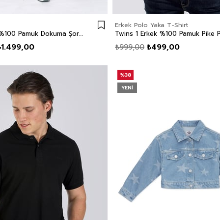
Erkek Polo Yaka T-Shirt
Man 1 Erkek %100 Pamuk Dokuma Şort Ekru
₺1.499,00
₺999,00
₺499,00
%38
YENI