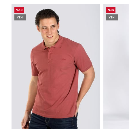
%50
%35
YENI
YENI