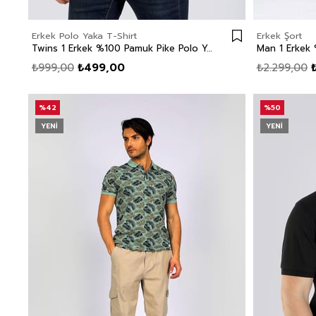
Erkek Polo Yaka T-Shirt
Erkek Şort
Twins 1 Erkek %100 Pamuk Pike Polo Yaka T-Shirt Gül Kurusu
₺999,00
₺499,00
₺2.299,00
%42
%50
YENI
YENI