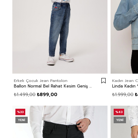
Erkek Çocuk Jean Pantolon
Kadın Jean C
Ballon Normal Bel Rahat Kesim Geniş Paça Mavi Erkek Çocuk Jean Pantolon
Linda Kadın
₺1.499,00
₺899,00
₺1.999,00
₺
%33
%43
YENI
YENI