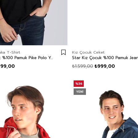
ka T-Shirt
Kız Çocuk Ceket
Twins 1 Erkek %100 Pamuk Pike Polo Yaka T-Shirt Siyah
99,00
₺1.599,00
₺999,00
%36
YENI