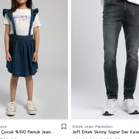
bise
Erkek Jean Pantolon
Salisbury Kız Çocuk %100 Pamuk Jean Elbise Denim