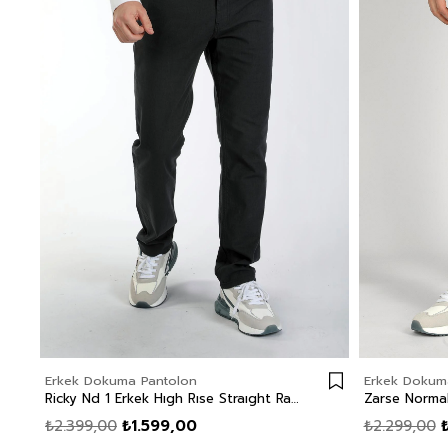
Erkek Dokuma Pantolon
Erkek Dokum
Ricky Nd 1 Erkek Hıgh Rıse Straıght Rahat Kesim Yüksek Bel Dokuma Pantolon Düz Paça Mavi
₺2.399,00
₺1.599,00
₺2.299,00