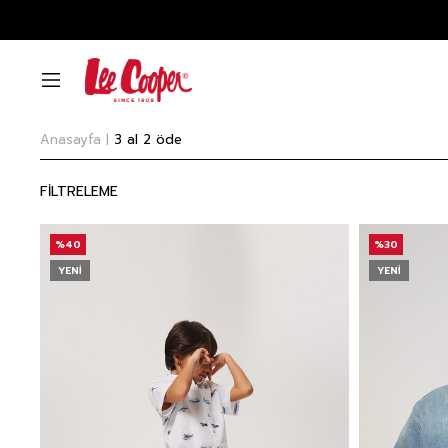
Anasayfa
3 al 2 öde
FİLTRELEME
%40
%30
YENI
YENI