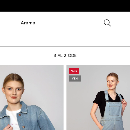
3 AL 2 ÖDE
%37
YENI