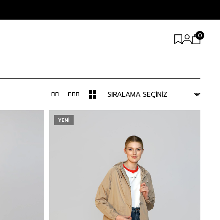
0
YENI