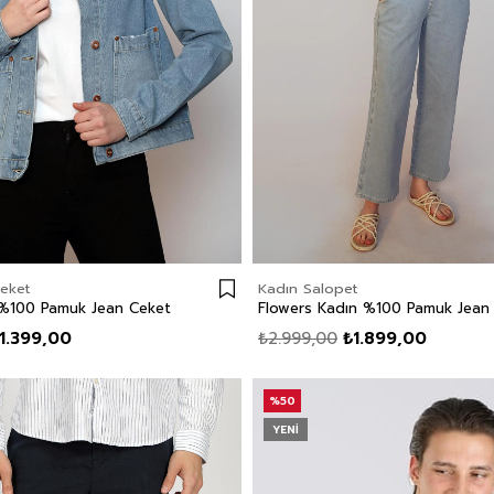
eket
Kadın Salopet
 %100 Pamuk Jean Ceket
1.399,00
₺2.999,00
₺1.899,00
%50
YENI