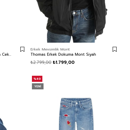
Erkek Mevsimlik Mont
Star Kız Çocuk %100 Pamuk Jean Ceket Denim
Thomas Erkek Dokuma Mont Siyah
₺2.799,00
₺1.799,00
%40
YENI