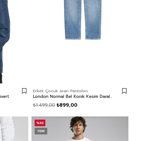
Erkek Çocuk Jean Pantolon
vert
London Normal Bel Konik Kesim Daralan Paça Mavi Erkek Çocuk Jean Pantolon
₺1.499,00
₺899,00
%30
YENI