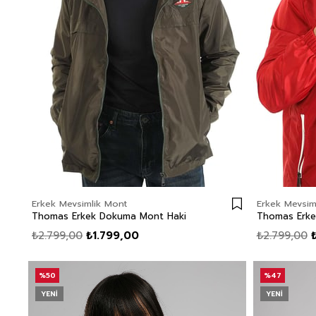
Erkek Mevsimlik Mont
Erkek Mevsim
Thomas Erkek Dokuma Mont Haki
Thomas Erke
₺2.799,00
₺1.799,00
₺2.799,00
%50
%47
YENI
YENI