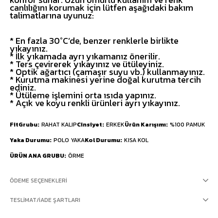
canlılığını korumak için lütfen aşağıdaki bakım
talimatlarına uyunuz:
* En fazla 30°C’de, benzer renklerle birlikte
yıkayınız.
* İlk yıkamada ayrı yıkamanız önerilir.
* Ters çevirerek yıkayınız ve ütüleyiniz.
* Optik ağartıcı (çamaşır suyu vb.) kullanmayınız.
* Kurutma makinesi yerine doğal kurutma tercih
ediniz.
* Ütüleme işlemini orta ısıda yapınız.
* Açık ve koyu renkli ürünleri ayrı yıkayınız.
FitGrubu
RAHAT KALIP
Cinsiyet
ERKEK
Ürün Karışımı
%100 PAMUK
Yaka Durumu
POLO YAKA
Kol Durumu
KISA KOL
ÜRÜN ANA GRUBU
ÖRME
ÖDEME SEÇENEKLERI
TESLIMAT/İADE ŞARTLARI