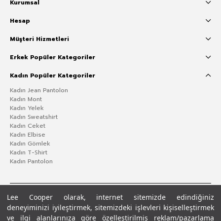
Kurumsal
Hesap
Müşteri Hizmetleri
Erkek Popüler Kategoriler
Kadın Popüler Kategoriler
Kadın Jean Pantolon
Kadın Mont
Kadın Yelek
Kadın Sweatshirt
Kadın Ceket
Kadın Elbise
Kadın Gömlek
Kadın T-Shirt
Kadın Pantolon
Lee Cooper olarak, internet sitemizde edindiğiniz
deneyiminizi iyileştirmek, sitemizdeki işlevleri kişiselleştirmek
ve ilgi alanlarınıza göre özelleştirilmiş reklam/pazarlama