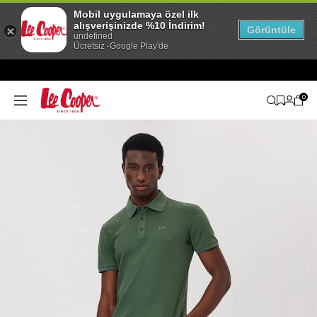
Mobil uygulamaya özel ilk
alışverişinizde %10 İndirim!
Görüntüle
undefined
Ücretsiz -Google Play'de
0