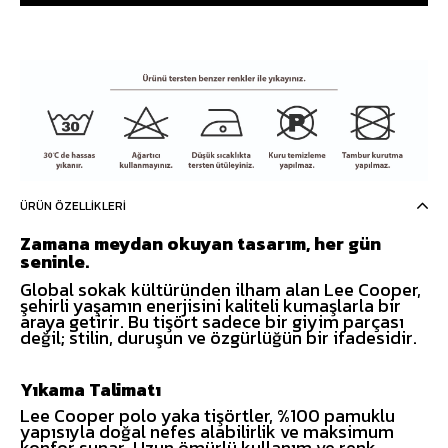
ÜRÜN ÖZELLIKLERI
Zamana meydan okuyan tasarım, her gün
seninle.
Global sokak kültüründen ilham alan Lee Cooper,
şehirli yaşamın enerjisini kaliteli kumaşlarla bir
araya getirir. Bu tişört sadece bir giyim parçası
değil; stilin, duruşun ve özgürlüğün bir ifadesidir.
Yıkama Talimatı
Lee Cooper polo yaka tişörtler, %100 pamuklu
yapısıyla doğal nefes alabilirlik ve maksimum
konfor sunar. Uzun ömürlü kullanım ve renk