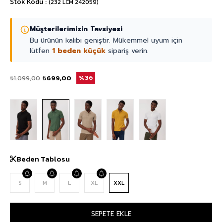
Stok Kodu
(232 LCM 242059)
Müşterilerimizin Tavsiyesi
Bu ürünün kalıbı geniştir. Mükemmel uyum için
lütfen
1 beden küçük
sipariş verin.
₺1.099,00
₺699,00
36
Beden Tablosu
S
M
L
XL
XXL