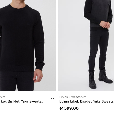
irt
Erkek Sweatshirt
Newdwade Erkek Bisiklet Yaka Sweatshirt Siyah
₺1.599,00