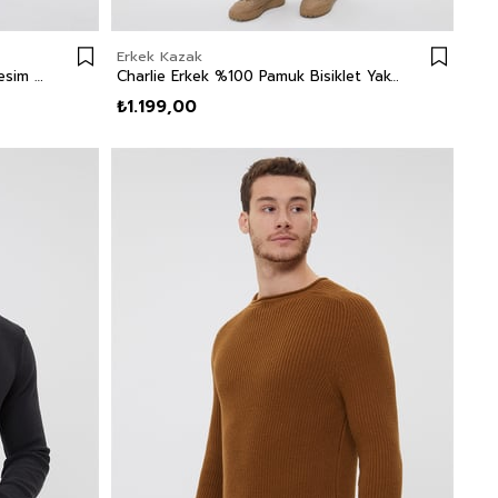
Erkek Kazak
Jagger Erkek Slım Straıght Dar Kesim Normal Bel Dokuma Pantolon Düz Paça Yeşil
Charlie Erkek %100 Pamuk Bisiklet Yaka Kazak Haki
₺1.199,00