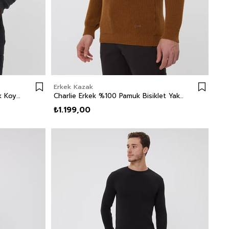
Erkek Kazak
Clayton Erkek Bisiklet Yaka Kazak Koyu Gri
Charlie Erkek %100 Pamuk Bisiklet Yaka Kazak Koyu Hardal
₺1.199,00