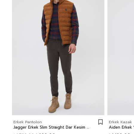
Erkek Pantolon
Erkek Kazak
Jagger Erkek Slım Straıght Dar Kesim Normal Bel Dokuma Pantolon Düz Paça Yeşil