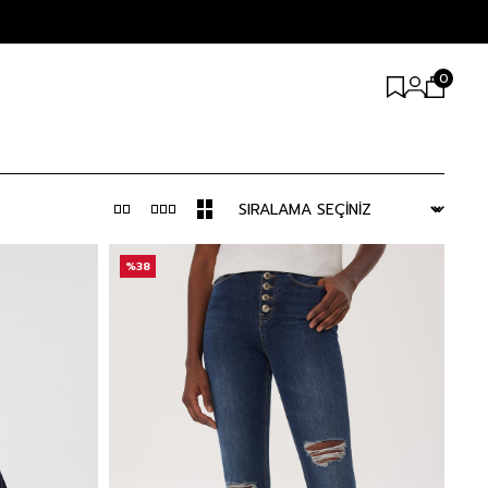
0
%38