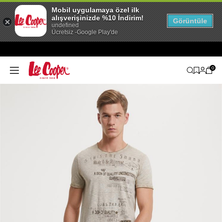
Mobil uygulamaya özel ilk
alışverişinizde %10 İndirim!
Görüntüle
undefined
Ücretsiz -Google Play'de
0