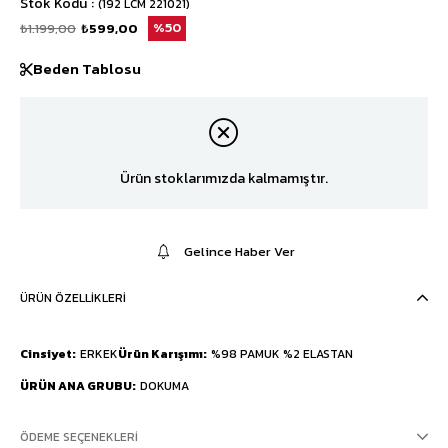
Stok Kodu
(192 LCM 221021)
₺1.199,00
₺599,00
50
Beden Tablosu
Ürün stoklarımızda kalmamıştır.
Gelince Haber Ver
ÜRÜN ÖZELLIKLERI
Cinsiyet
ERKEK
Ürün Karışımı
%98 PAMUK %2 ELASTAN
ÜRÜN ANA GRUBU
DOKUMA
ÖDEME SEÇENEKLERI