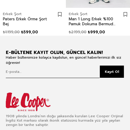
Erkek Şort
Erkek Şort
Paters Erkek Örme Şort
Man 1 Long Erkek %100
Bej
Pamuk Dokuma Bermuda
Taş
₺1.199,00
₺599,00
₺2.199,00
₺999,00
E-BÜLTENE KAYIT OLUN, GÜNCEL KALIN!
Haber bültenimize kolayca kaydolun, en güncel haberlerimizi ilk siz
öğrenin!
Kayıt Ol
1908 yılında Londra’nın doğu yakasında kurulan Lee Cooper Orijinal
İngiliz Kot markası olarak ikonik statüsünü kurmada yüz yıla yayılan
zengin bir tarihe sahiptir.