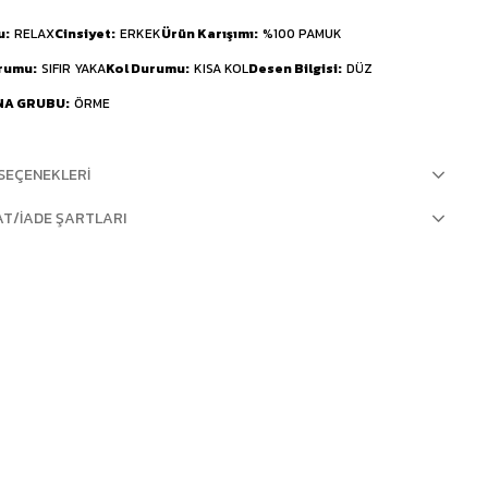
u
RELAX
Cinsiyet
ERKEK
Ürün Karışımı
%100 PAMUK
urumu
SIFIR YAKA
Kol Durumu
KISA KOL
Desen Bilgisi
DÜZ
NA GRUBU
ÖRME
SEÇENEKLERI
AT/İADE ŞARTLARI