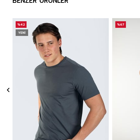
BENZER ÜRÜNLER
%42
%67
YENI