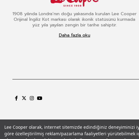
1908 yılında Londra’nın doğu yakasında kurulan Lee Cooper
Orijinal İngiliz Kot markası olarak ikonik statüsünü kurmada
yüz yıla yayılan zengin bir tarihe sahiptir.
Daha fazla oku
Lee Cooper olarak, internet sitemizde edindiğiniz deneyiminizi iyil
göre özelleştirilmiş reklam/pazarlama faaliyetleri yürütebilmek iç
Gizlilik Politikası
Çerez Politikası
KVKK Aydınlatma Metni
Şartlar ve Koşu