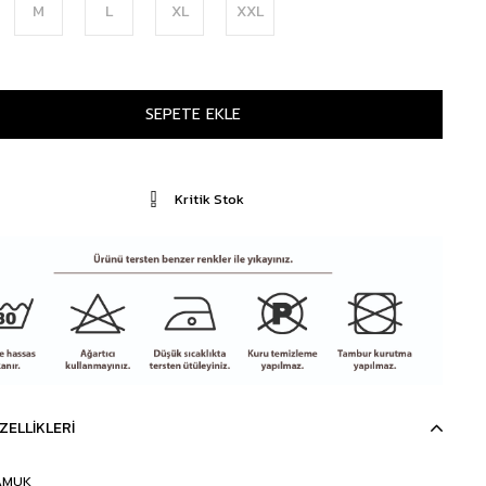
M
L
XL
XXL
Kritik Stok
ZELLIKLERI
AMUK