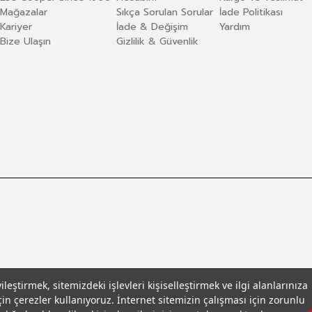
Mağazalar
Sıkça Sorulan Sorular
İade Politikası
Kariyer
İade & Değişim
Yardım
Bize Ulaşın
Gizlilik & Güvenlik
eştirmek, sitemizdeki işlevleri kişiselleştirmek ve ilgi alanlarınıza
in çerezler kullanıyoruz. İnternet sitemizin çalışması için zorunlu
llar
© 2026 Leecooper - Tüm Hakları Saklıdır.