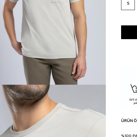
S
ÜRÜN Ö
%100 P