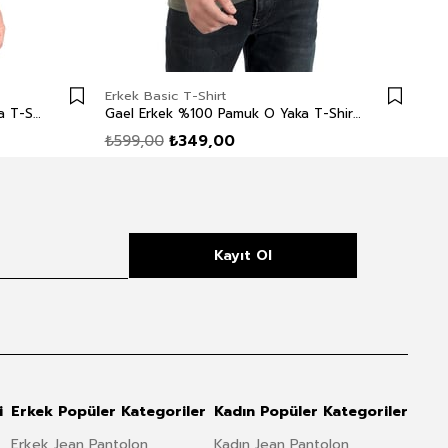
Erkek Basic T-Shirt
Erk
Baselo Erkek %100 Pamuk O Yaka T-Shirt Antrasit
Gael Erkek %100 Pamuk O Yaka T-Shirt Haki
₺599,00
₺349,00
₺5
Kayıt Ol
i
Erkek Popüler Kategoriler
Kadın Popüler Kategoriler
Erkek Jean Pantolon
Kadın Jean Pantolon