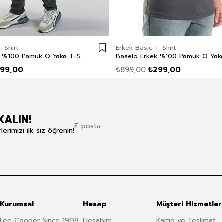
-Shirt
Erkek Basic T-Shirt
Baselo Erkek %100 Pamuk O Yaka T-Shirt Beyaz
99,00
₺899,00
₺299,00
KALIN!
rimizi ilk siz öğrenin!
Kurumsal
Hesap
Müşteri Hizmetler
Lee Cooper Since 1908
Hesabım
Kargo ve Teslimat