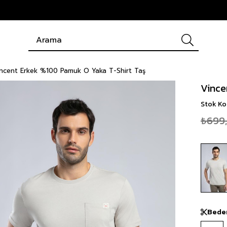
ncent Erkek %100 Pamuk O Yaka T-Shirt Taş
Vince
Stok K
₺699
Bede