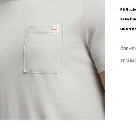
FitGrub
Yaka D
ÜRÜN A
ÖDEME 
TESLIM