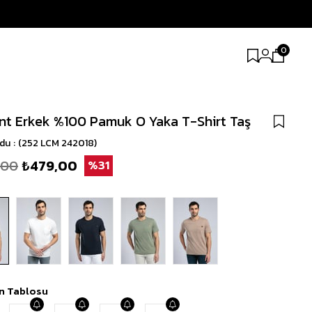
0
nt Erkek %100 Pamuk O Yaka T-Shirt Taş
odu
(252 LCM 242018)
,00
₺479,00
31
n Tablosu