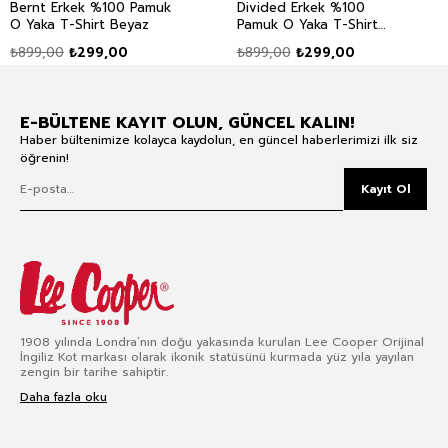
Bernt Erkek %100 Pamuk
Divided Erkek %100
O Yaka T-Shirt Beyaz
Pamuk O Yaka T-Shirt
Lacivert
₺899,00
₺299,00
₺899,00
₺299,00
E-BÜLTENE KAYIT OLUN, GÜNCEL KALIN!
Haber bültenimize kolayca kaydolun, en güncel haberlerimizi ilk siz
öğrenin!
Kayıt Ol
1908 yılında Londra’nın doğu yakasında kurulan Lee Cooper Orijinal
İngiliz Kot markası olarak ikonik statüsünü kurmada yüz yıla yayılan
zengin bir tarihe sahiptir.
Daha fazla oku