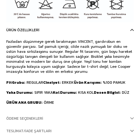
ÜRÜN ÖZELLIKLERI
Fazladan düşünmeye gerek bırakmayan VINCENT, gardırobun en
güvenilir parçası.. Saf pamuk içeriği, cilde nazik yumuşak bir doku ve
üstün hava sirkülasyonu sunuyor. Regular fit tasarımı, gün boyu hareket
özgürlüğü tanıyan dengeli bir kullanım sağlıyor. Bisiklet yaka kesimiyle
minimalist ve modern bir duruş öne çıkıyor. Yeşil tonu her kombin
kurgusuyla kolayca uyum sağlıyor. Sadece bir t-shirt değil; Lee Cooper
imzasıyla konforun ve stilin en erkeksi yorumu.
FitGrubu
REGULAR
Cinsiyet
ERKEK
Ürün Karışımı
%100 PAMUK
Yaka Durumu
SIFIR YAKA
Kol Durumu
KISA KOL
Desen Bilgisi
DÜZ
ÜRÜN ANA GRUBU
ÖRME
ÖDEME SEÇENEKLERI
TESLIMAT/İADE ŞARTLARI