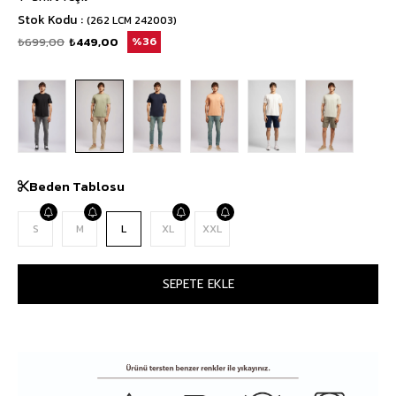
Stok Kodu
(262 LCM 242003)
₺699,00
₺449,00
36
Beden Tablosu
S
M
L
XL
XXL