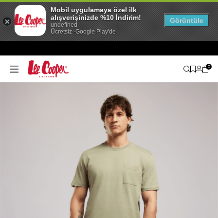
Mobil uygulamaya özel ilk
alışverişinizde %10 İndirim!
Görüntüle
undefined
Ücretsiz -Google Play'de
0