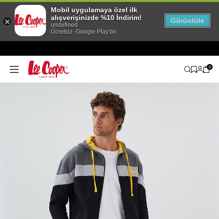
Mobil uygulamaya özel ilk
alışverişinizde %10 İndirim!
Görüntüle
undefined
Ücretsiz -Google Play'de
0