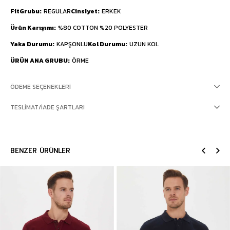
FitGrubu
REGULAR
Cinsiyet
ERKEK
Ürün Karışımı
%80 COTTON %20 POLYESTER
Yaka Durumu
KAPŞONLU
Kol Durumu
UZUN KOL
ÜRÜN ANA GRUBU
ÖRME
ÖDEME SEÇENEKLERI
TESLIMAT/İADE ŞARTLARI
BENZER ÜRÜNLER