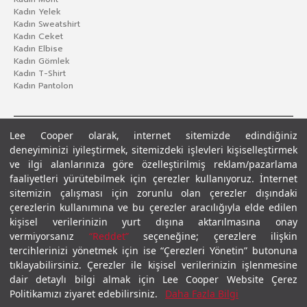
Kadın Yelek
Kadın Sweatshirt
Kadın Ceket
Kadın Elbise
Kadın Gömlek
Kadın T-Shirt
Kadın Pantolon
Lee Cooper olarak, internet sitemizde edindiğiniz
deneyiminizi iyileştirmek, sitemizdeki işlevleri kişiselleştirmek
ve ilgi alanlarınıza göre özelleştirilmiş reklam/pazarlama
faaliyetleri yürütebilmek için çerezler kullanıyoruz. İnternet
sitemizin çalışması için zorunlu olan çerezler dışındaki
çerezlerin kullanımına ve bu çerezler aracılığıyla elde edilen
Gizlilik Politikası
Çerez Politikası
KVKK Aydınlatma Metni
Şartlar ve Koşullar
kişisel verilerinizin yurt dışına aktarılmasına onay
© 2026 Leecooper - Tüm Hakları Saklıdır.
vermiyorsanız
“Reddet”
seçeneğine; çerezlere ilişkin
tercihlerinizi yönetmek için ise “Çerezleri Yönetin” butonuna
tıklayabilirsiniz. Çerezler ile kişisel verilerinizin işlenmesine
dair detaylı bilgi almak için Lee Cooper Website Çerez
Politikamızı ziyaret edebilirsiniz.
Daha Fazla Bilgi