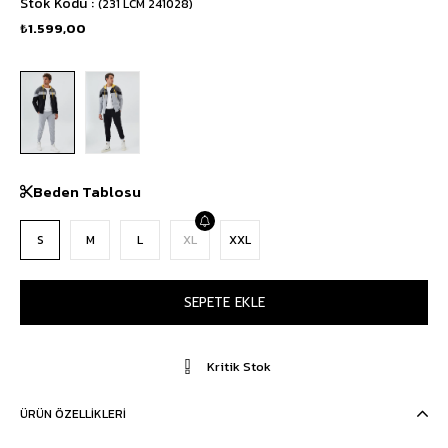
Stok Kodu
(231 LCM 241028)
₺1.599,00
Beden Tablosu
S
M
L
XL
XXL
Kritik Stok
ÜRÜN ÖZELLIKLERI