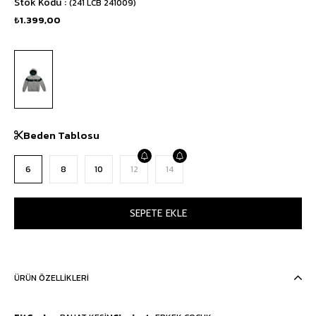
Stok Kodu
(241 LCB 241009)
₺1.399,00
Beden Tablosu
6
8
10
12
14
ÜRÜN ÖZELLIKLERI