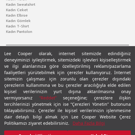
Kadın Sweatshirt
Kadın Ceket
Kadın Elbise
Kadın Gömlek
Kadın T-Shirt
Kadın Pantolon
Lee Cooper olarak, internet sitemizde edindiğiniz
deneyiminizi iyileştirmek, sitemizdeki işlevleri kişiselleştirmek
ve ilgi alanlarınıza göre özelleştirilmiş reklam/pazarlama
faaliyetleri yürütebilmek için çerezler kullanıyoruz. İnternet
sitemizin çalışması için zorunlu olan çerezler dışındaki
çerezlerin kullanımına ve bu çerezler aracılığıyla elde edilen
Gizlilik Politikası
Çerez Politikası
KVKK Aydınlatma Metni
Şartlar ve Koşullar
kişisel verilerinizin yurt dışına aktarılmasına onay
© 2026 Leecooper - Tüm Hakları Saklıdır.
vermiyorsanız
“Reddet”
seçeneğine; çerezlere ilişkin
tercihlerinizi yönetmek için ise “Çerezleri Yönetin” butonuna
tıklayabilirsiniz. Çerezler ile kişisel verilerinizin işlenmesine
dair detaylı bilgi almak için Lee Cooper Website Çerez
Politikamızı ziyaret edebilirsiniz.
Daha Fazla Bilgi