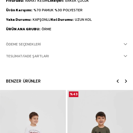
FitGrubu
RAHAT KESİM
Cinsiyet
ERKEK ÇOCUK
Ürün Karışımı
%70 PAMUK %30 POLYESTER
Yaka Durumu
KAPŞONLU
Kol Durumu
UZUN KOL
ÜRÜN ANA GRUBU
ÖRME
ÖDEME SEÇENEKLERI
TESLIMAT/İADE ŞARTLARI
BENZER ÜRÜNLER
%43