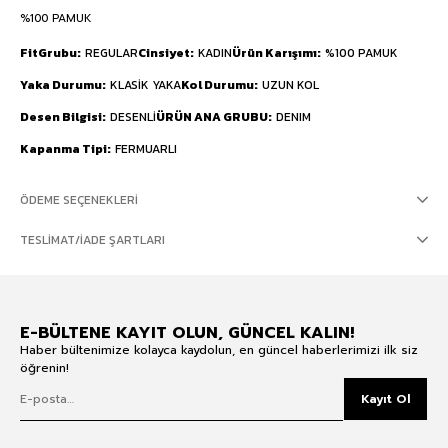
%100 PAMUK
FitGrubu
REGULAR
Cinsiyet
KADIN
Ürün Karışımı
%100 PAMUK
Yaka Durumu
KLASİK YAKA
Kol Durumu
UZUN KOL
Desen Bilgisi
DESENLİ
ÜRÜN ANA GRUBU
DENIM
Kapanma Tipi
FERMUARLI
ÖDEME SEÇENEKLERI
TESLIMAT/İADE ŞARTLARI
E-BÜLTENE KAYIT OLUN, GÜNCEL KALIN!
Haber bültenimize kolayca kaydolun, en güncel haberlerimizi ilk siz
öğrenin!
Kayıt Ol