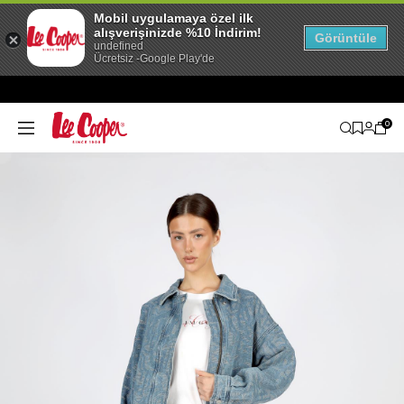
Mobil uygulamaya özel ilk
alışverişinizde %10 İndirim!
Görüntüle
undefined
Ücretsiz -Google Play'de
0