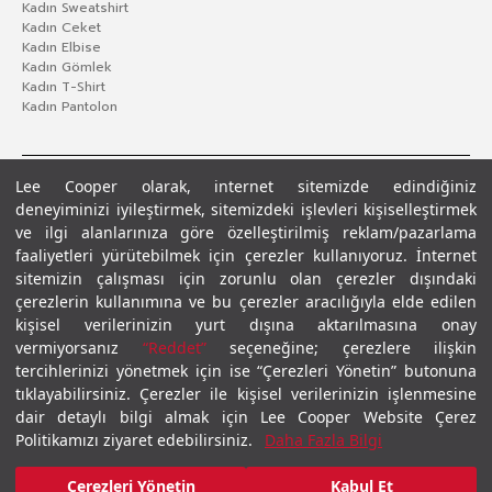
Kadın Sweatshirt
Kadın Ceket
Kadın Elbise
Kadın Gömlek
Kadın T-Shirt
Kadın Pantolon
Lee Cooper olarak, internet sitemizde edindiğiniz
deneyiminizi iyileştirmek, sitemizdeki işlevleri kişiselleştirmek
ve ilgi alanlarınıza göre özelleştirilmiş reklam/pazarlama
faaliyetleri yürütebilmek için çerezler kullanıyoruz. İnternet
sitemizin çalışması için zorunlu olan çerezler dışındaki
çerezlerin kullanımına ve bu çerezler aracılığıyla elde edilen
Gizlilik Politikası
Çerez Politikası
KVKK Aydınlatma Metni
Şartlar ve Koşullar
kişisel verilerinizin yurt dışına aktarılmasına onay
© 2026 Leecooper - Tüm Hakları Saklıdır.
vermiyorsanız
“Reddet”
seçeneğine; çerezlere ilişkin
tercihlerinizi yönetmek için ise “Çerezleri Yönetin” butonuna
tıklayabilirsiniz. Çerezler ile kişisel verilerinizin işlenmesine
dair detaylı bilgi almak için Lee Cooper Website Çerez
Politikamızı ziyaret edebilirsiniz.
Daha Fazla Bilgi
₺3.999,00
Çerezleri Yönetin
Kabul Et