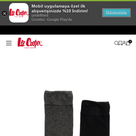
Mobil uygulamaya özel ilk
alışverişinizde %10 İndirim!
Görüntüle
undefined
Ücretsiz -Google Play'de
0