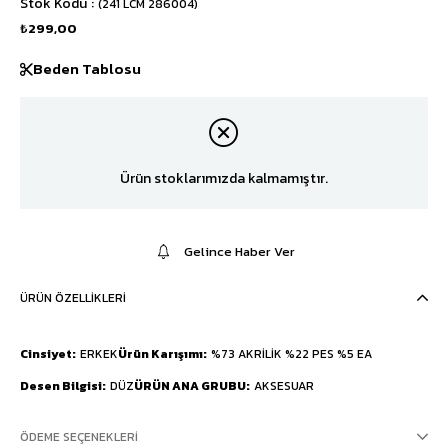
Stok Kodu
(241 LCM 286004)
₺299,00
Beden Tablosu
Ürün stoklarımızda kalmamıştır.
Gelince Haber Ver
ÜRÜN ÖZELLIKLERI
Cinsiyet
ERKEK
Ürün Karışımı
%73 AKRİLİK %22 PES %5 EA
Desen Bilgisi
DÜZ
ÜRÜN ANA GRUBU
AKSESUAR
ÖDEME SEÇENEKLERI