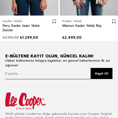
Kadın Yelek
Kadın Yelek
Peru Kadın Jean Yelek
Manon Kadın Yelek Bej
Denim
₺2.199,00
₺1.299,00
₺2.499,00
E-BÜLTENE KAYIT OLUN, GÜNCEL KALIN!
Haber bültenimize kolayca kaydolun, en güncel haberlerimizi ilk siz
öğrenin!
Kayıt Ol
1908 yılında Londra’nın doğu yakasında kurulan Lee Cooper Orijinal
İngiliz Kot markası olarak ikonik statüsünü kurmada yüz yıla yayılan