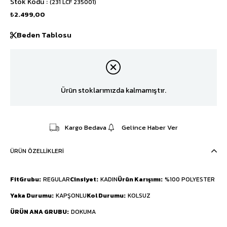
Stok Kodu
(231 LCF 235001)
₺2.499,00
Beden Tablosu
Ürün stoklarımızda kalmamıştır.
Kargo Bedava
Gelince Haber Ver
ÜRÜN ÖZELLIKLERI
FitGrubu
REGULAR
Cinsiyet
KADIN
Ürün Karışımı
%100 POLYESTER
Yaka Durumu
KAPŞONLU
Kol Durumu
KOLSUZ
ÜRÜN ANA GRUBU
DOKUMA