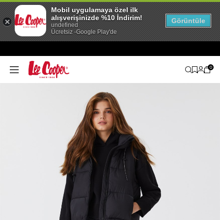
Mobil uygulamaya özel ilk
alışverişinizde %10 İndirim!
Görüntüle
undefined
Ücretsiz -Google Play'de
0