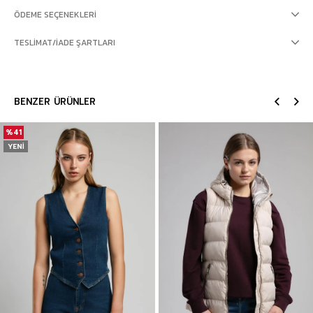
ÖDEME SEÇENEKLERI
TESLIMAT/İADE ŞARTLARI
BENZER ÜRÜNLER
%41
YENI