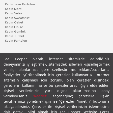
Kadın Jean Pantolon
Kadın Mont
Kadın Yelek
Kadın Sweatshirt
Kadın Ceket
Kadın Elbise
Kadın Gömlek
Kadın T-Shirt
Kadın Pantolon
Lee Cooper olarak, internet sitemizde edindiğiniz
deneyiminizi iyileştirmek, sitemizdeki işlevleri kişiselleştirmek
ve ilgi alanlarınıza göre özelleştirilmiş reklam/pazarlama
faaliyetleri yürütebilmek için çerezler kullanıyoruz. İnternet
sitemizin çalışması için zorunlu olan çerezler dışındaki
çerezlerin kullanımına ve bu çerezler aracılığıyla elde edilen
Gizlilik Politikası
Çerez Politikası
KVKK Aydınlatma Metni
Şartlar ve Koşullar
kişisel verilerinizin yurt dışına aktarılmasına onay
© 2026 Leecooper - Tüm Hakları Saklıdır.
vermiyorsanız
“Reddet”
seçeneğine; çerezlere ilişkin
tercihlerinizi yönetmek için ise “Çerezleri Yönetin” butonuna
tıklayabilirsiniz. Çerezler ile kişisel verilerinizin işlenmesine
dair detaylı bilgi almak için Lee Cooper Website Çerez