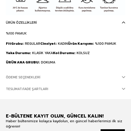
ÜRÜN ÖZELLIKLERI
%100 PAMUK
FitGrubu
REGULAR
Cinsiyet
KADIN
Ürün Karışımı
%100 PAMUK
Yaka Durumu
KLASİK YAKA
Kol Durumu
KOLSUZ
ÜRÜN ANA GRUBU
DOKUMA
ÖDEME SEÇENEKLERI
TESLIMAT/İADE ŞARTLARI
E-BÜLTENE KAYIT OLUN, GÜNCEL KALIN!
Haber bültenimize kolayca kaydolun, en güncel haberlerimizi ilk siz
öğrenin!