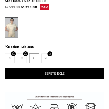
Stok Kodu
(242 LCF 131003)
₺2.599,00
₺1.299,00
50
Beden Tablosu
S
M
L
XL