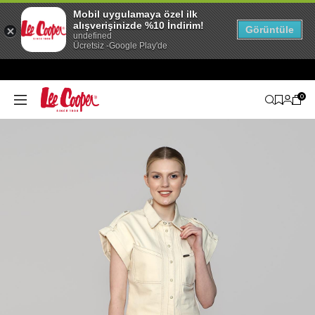
Mobil uygulamaya özel ilk
alışverişinizde %10 İndirim!
Görüntüle
undefined
Ücretsiz -Google Play'de
0