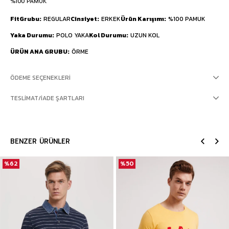
%100 PAMUK
FitGrubu
REGULAR
Cinsiyet
ERKEK
Ürün Karışımı
%100 PAMUK
Yaka Durumu
POLO YAKA
Kol Durumu
UZUN KOL
ÜRÜN ANA GRUBU
ÖRME
ÖDEME SEÇENEKLERI
TESLIMAT/İADE ŞARTLARI
BENZER ÜRÜNLER
%62
%50