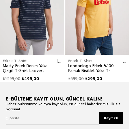
Erkek T-Shirt
Erkek T-Shirt
Matty Erkek Denim Yaka
Londonlogo Erkek %100
Çizgili T-Shirt Lacivert
Pamuk Bisiklet Yaka T-
Shirt Sarı
₺1.299,00
₺499,00
₺599,00
₺299,00
E-BÜLTENE KAYIT OLUN, GÜNCEL KALIN!
Haber bültenimize kolayca kaydolun, en güncel haberlerimizi ilk siz
öğrenin!
Kayıt Ol