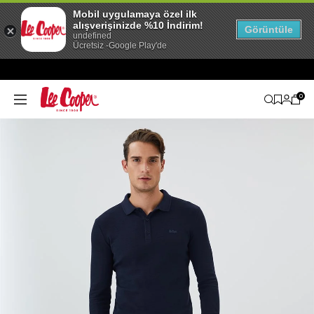
Mobil uygulamaya özel ilk
alışverişinizde %10 İndirim!
Görüntüle
undefined
Ücretsiz -Google Play'de
0