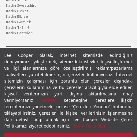
Kadın Yelek
Kadın Sweatshirt
Kadın Ceket
Kadın Elbise
Kadın Gömlek
Kadın T-Shirt
Kadın Pantolon
Lee Cooper olarak, internet sitemizde edindiğiniz
deneyiminizi iyileştirmek, sitemizdeki işlevleri kişiselleştirmek
ve ilgi alanlarınıza göre özelleştirilmiş reklam/pazarlama
faaliyetleri yürütebilmek için çerezler kullanıyoruz. İnternet
sitemizin çalışması için zorunlu olan çerezler dışındaki
çerezlerin kullanımına ve bu çerezler aracılığıyla elde edilen
Gizlilik Politikası
Çerez Politikası
KVKK Aydınlatma Metni
Şartlar ve Koşullar
kişisel verilerinizin yurt dışına aktarılmasına onay
© 2026 Leecooper - Tüm Hakları Saklıdır.
vermiyorsanız
“Reddet”
seçeneğine; çerezlere ilişkin
tercihlerinizi yönetmek için ise “Çerezleri Yönetin” butonuna
tıklayabilirsiniz. Çerezler ile kişisel verilerinizin işlenmesine
dair detaylı bilgi almak için Lee Cooper Website Çerez
Politikamızı ziyaret edebilirsiniz.
Daha Fazla Bilgi