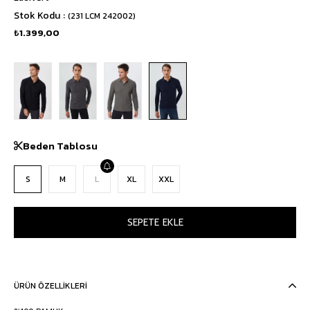
Stok Kodu
(231 LCM 242002)
₺1.399,00
Beden Tablosu
S
M
L
XL
XXL
ÜRÜN ÖZELLIKLERI