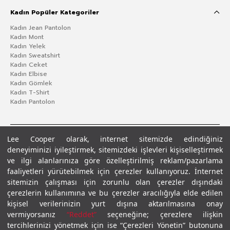
Kadın Popüler Kategoriler
Kadın Jean Pantolon
Kadın Mont
Kadın Yelek
Kadın Sweatshirt
Kadın Ceket
Kadın Elbise
Kadın Gömlek
Kadın T-Shirt
Kadın Pantolon
Lee Cooper olarak, internet sitemizde edindiğiniz
deneyiminizi iyileştirmek, sitemizdeki işlevleri kişiselleştirmek
ve ilgi alanlarınıza göre özelleştirilmiş reklam/pazarlama
faaliyetleri yürütebilmek için çerezler kullanıyoruz. İnternet
sitemizin çalışması için zorunlu olan çerezler dışındaki
çerezlerin kullanımına ve bu çerezler aracılığıyla elde edilen
Gizlilik Politikası
Çerez Politikası
KVKK Aydınlatma Metni
Şartlar ve Koşullar
kişisel verilerinizin yurt dışına aktarılmasına onay
© 2026 Leecooper - Tüm Hakları Saklıdır.
vermiyorsanız
“Reddet”
seçeneğine; çerezlere ilişkin
tercihlerinizi yönetmek için ise “Çerezleri Yönetin” butonuna