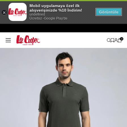
Mobil uygulamaya özel ilk
alışverişinizde %10 İndirim!
Görüntüle
undefined
Ücretsiz -Google Play'de
0