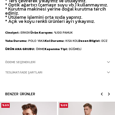
* Ters çevirerek yıkayınız ve ütüleyiniz.
* Optik ağartıcı (çamaşır suyu vb.) kullanmayınız.
* Kurutma makinesi yerine doğal kurutma tercih
ediniz.
* Ütüleme işlemini orta ısıda yapınız.
* Açık ve koyu renkli ürünleri ayrı yıkayınız.
Cinsiyet
ERKEK
Ürün Karışımı
%100 PAMUK
Yaka Durumu
POLO YAKA
Kol Durumu
KISA KOL
Desen Bilgisi
DÜZ
ÜRÜN ANA GRUBU
ÖRME
Kapanma Tipi
DÜĞMELİ
ÖDEME SEÇENEKLERI
TESLIMAT/İADE ŞARTLARI
BENZER ÜRÜNLER
%69
%69