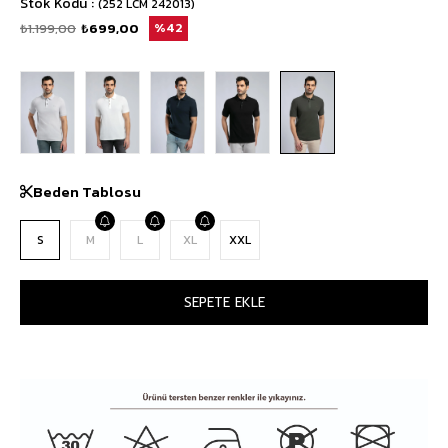
Stok Kodu
(252 LCM 242013)
₺1.199,00
₺699,00
42
Beden Tablosu
S
M
L
XL
XXL