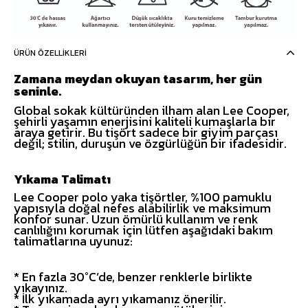
ÜRÜN ÖZELLIKLERI
Zamana meydan okuyan tasarım, her gün
seninle.
Global sokak kültüründen ilham alan Lee Cooper,
şehirli yaşamın enerjisini kaliteli kumaşlarla bir
araya getirir. Bu tişört sadece bir giyim parçası
değil; stilin, duruşun ve özgürlüğün bir ifadesidir.
Yıkama Talimatı
Lee Cooper polo yaka tişörtler, %100 pamuklu
yapısıyla doğal nefes alabilirlik ve maksimum
konfor sunar. Uzun ömürlü kullanım ve renk
canlılığını korumak için lütfen aşağıdaki bakım
talimatlarına uyunuz:
* En fazla 30°C’de, benzer renklerle birlikte
yıkayınız.
* İlk yıkamada ayrı yıkamanız önerilir.