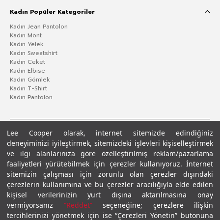
Kadın Popüler Kategoriler
Kadın Jean Pantolon
Kadın Mont
Kadın Yelek
Kadın Sweatshirt
Kadın Ceket
Kadın Elbise
Kadın Gömlek
Kadın T-Shirt
Kadın Pantolon
Lee Cooper olarak, internet sitemizde edindiğiniz
deneyiminizi iyileştirmek, sitemizdeki işlevleri kişiselleştirmek
ve ilgi alanlarınıza göre özelleştirilmiş reklam/pazarlama
faaliyetleri yürütebilmek için çerezler kullanıyoruz. İnternet
sitemizin çalışması için zorunlu olan çerezler dışındaki
çerezlerin kullanımına ve bu çerezler aracılığıyla elde edilen
Gizlilik Politikası
Çerez Politikası
KVKK Aydınlatma Metni
Şartlar ve Koşullar
kişisel verilerinizin yurt dışına aktarılmasına onay
© 2026 Leecooper - Tüm Hakları Saklıdır.
vermiyorsanız
“Reddet”
seçeneğine; çerezlere ilişkin
tercihlerinizi yönetmek için ise “Çerezleri Yönetin” butonuna