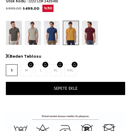
Stok Kodu
(222 LCM 242049)
₺999,00
₺499,00
50
Beden Tablosu
S
M
L
XL
XXL