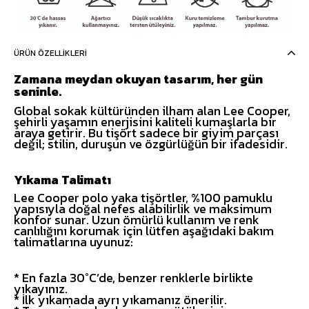
ÜRÜN ÖZELLIKLERI
Zamana meydan okuyan tasarım, her gün
seninle.
Global sokak kültüründen ilham alan Lee Cooper,
şehirli yaşamın enerjisini kaliteli kumaşlarla bir
araya getirir. Bu tişört sadece bir giyim parçası
değil; stilin, duruşun ve özgürlüğün bir ifadesidir.
Yıkama Talimatı
Lee Cooper polo yaka tişörtler, %100 pamuklu
yapısıyla doğal nefes alabilirlik ve maksimum
konfor sunar. Uzun ömürlü kullanım ve renk
canlılığını korumak için lütfen aşağıdaki bakım
talimatlarına uyunuz:
* En fazla 30°C’de, benzer renklerle birlikte
yıkayınız.
* İlk yıkamada ayrı yıkamanız önerilir.