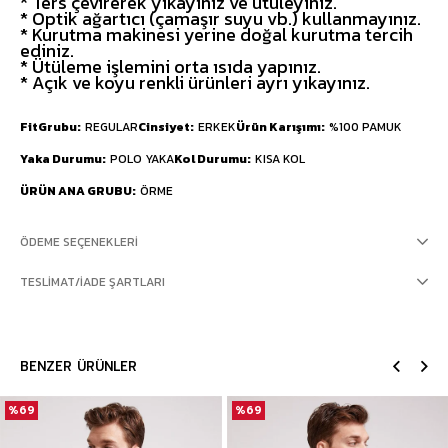
* Ters çevirerek yıkayınız ve ütüleyiniz.
* Optik ağartıcı (çamaşır suyu vb.) kullanmayınız.
* Kurutma makinesi yerine doğal kurutma tercih
ediniz.
* Ütüleme işlemini orta ısıda yapınız.
* Açık ve koyu renkli ürünleri ayrı yıkayınız.
FitGrubu
REGULAR
Cinsiyet
ERKEK
Ürün Karışımı
%100 PAMUK
Yaka Durumu
POLO YAKA
Kol Durumu
KISA KOL
ÜRÜN ANA GRUBU
ÖRME
ÖDEME SEÇENEKLERI
TESLIMAT/İADE ŞARTLARI
BENZER ÜRÜNLER
%69
%69