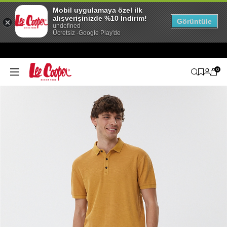
Mobil uygulamaya özel ilk
alışverişinizde %10 İndirim!
Görüntüle
undefined
Ücretsiz -Google Play'de
0